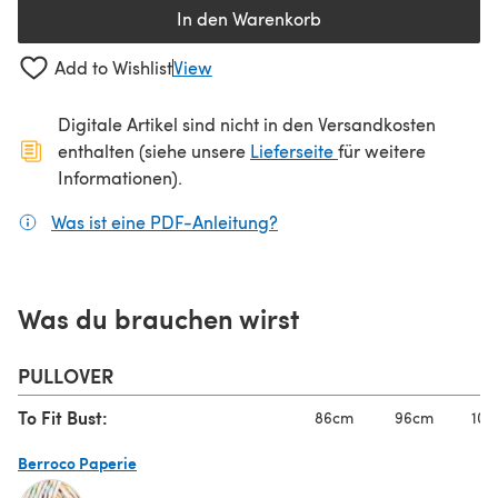
In den Warenkorb
Add to Wishlist
View
Digitale Artikel sind nicht in den Versandkosten
(öffnet sich in ein
enthalten (siehe unsere
Lieferseite
für weitere
Informationen).
Was ist eine PDF-Anleitung?
(öffnet sich in einem neuen
Was du brauchen wirst
PULLOVER
To Fit Bust:
86cm
96cm
106
Berroco Paperie