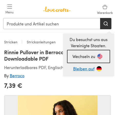
Zum Hauptinhalt springen
Menu
Warenkorb
Du besuchst uns aus
Stricken
Strickanleitungen
Vereinigte Staaten.
Rinnie Pullover in Berroco Paperie -
Wechseln zu
Downloadable PDF
Herunterladbares PDF, Englisch
Bleiben auf
By
Berroco
7,39 €