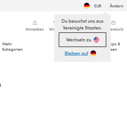
EUR
|
Ändern
Du besuchst uns aus
Vereinigte Staaten.
Anmelden
Wishlist
Meine Bibliothek
Warenkorb
Wechseln zu
Mehr
Tipps &
Anlässe
Kategorien
Ideen
Bleiben auf
s