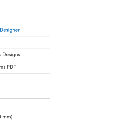
Designer
s Designs
res PDF
50 mm)