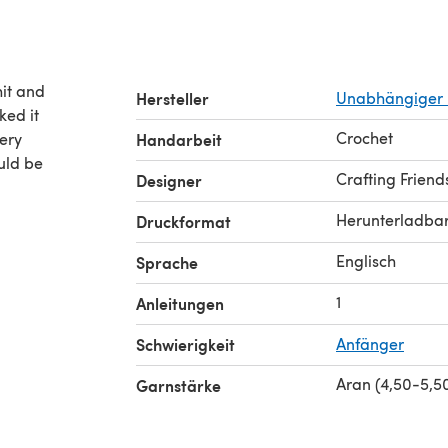
hit and
Hersteller
Unabhängiger 
ked it
Crochet
very
Handarbeit
uld be
Crafting Friend
Designer
Herunterladba
Druckformat
Englisch
Sprache
1
Anleitungen
Schwierigkeit
Anfänger
Aran (4,50-5,
Garnstärke