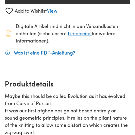
Add to Wishlist
View
Digitale Artikel sind nicht in den Versandkosten
(öffnet sich in ein
enthalten (siehe unsere
Lieferseite
für weitere
Informationen).
Was ist eine PDF-Anleitung?
(öffnet sich in einem neuen
Produktdetails
Maybe this should be called Evolution as it has evolved
from Curve of Pursuit.
It was our first afghan design not based entirely on
sound geometric principles. It relies on the pliant nature
of the knitting to allow some distortion which creates the
zig-zag swirl.