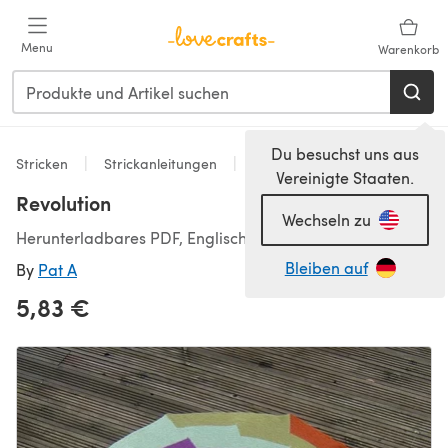
Zum Hauptinhalt springen
Menu
Warenkorb
Du besuchst uns aus
Stricken
Strickanleitungen
Decken
Vereinigte Staaten.
Revolution
Wechseln zu
Herunterladbares PDF, Englisch
Bleiben auf
By
Pat A
5,83 €