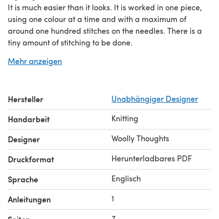
It is much easier than it looks. It is worked in one piece,
using one colour at a time and with a maximum of
around one hundred stitches on the needles. There is a
tiny amount of stitching to be done.
The afghan in the photos was worked in Double Knitting
Mehr anzeigen
(DK) yarns and measures approximately 140 cm (55”)
across. The instruction booklet allows you to use any yarn
of your choice to create an afghan the size you want. You
Hersteller
Unabhängiger Designer
could even make it in a very small size, as a pillow. It also
includes several variations of the design, using 2, 4 or 8
Knitting
Handarbeit
colours and different types of swirls and zig-zags.
Designed by
mathekniticians
Pat Ashforth and Steve
Woolly Thoughts
Designer
Plummer
Herunterladbares PDF
Druckformat
Englisch
Sprache
1
Anleitungen
7