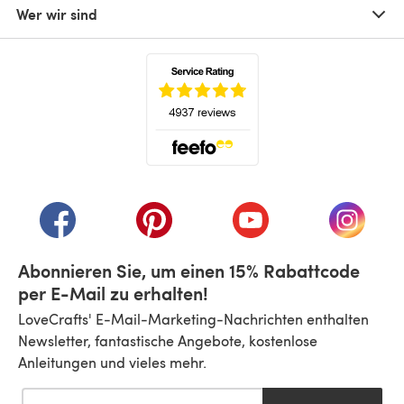
Wer wir sind
(öffnet sich in einem neuen Tab)
(öffnet sich in einem neuen Tab)
(öffnet sich in einem neuen Tab)
(öffnet sich in einem n
(öffnet 
Abonnieren Sie, um einen 15% Rabattcode
per E-Mail zu erhalten!
LoveCrafts' E-Mail-Marketing-Nachrichten enthalten
Newsletter, fantastische Angebote, kostenlose
Anleitungen und vieles mehr.