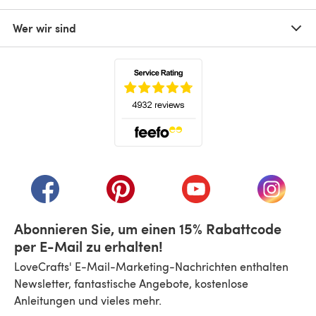
Wer wir sind
(öffnet sich in einem neuen Tab)
(öffnet sich in einem neuen Tab)
(öffnet sich in einem neuen Tab)
(öffnet sich in einem n
(öffnet 
Abonnieren Sie, um einen 15% Rabattcode
per E-Mail zu erhalten!
LoveCrafts' E-Mail-Marketing-Nachrichten enthalten
Newsletter, fantastische Angebote, kostenlose
Anleitungen und vieles mehr.