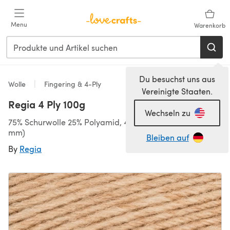
Zum Hauptinhalt springen
Menu
Warenkorb
Du besuchst uns aus
Wolle
Fingering & 4-Ply
Vereinigte Staaten.
Regia 4 Ply 100g
Wechseln zu
75% Schurwolle 25% Polyamid, 420m/100g, 4-Ply (3,50
mm)
Bleiben auf
By
Regia