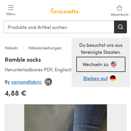
Zum Hauptinhalt springen
Menu
Warenkorb
Du besuchst uns aus
Häkeln
Häkelanleitungen
Socken
Vereinigte Staaten.
Ramble socks
Wechseln zu
Herunterladbares PDF, Englisch
Bleiben auf
By
yarnandfabric
4,88 €