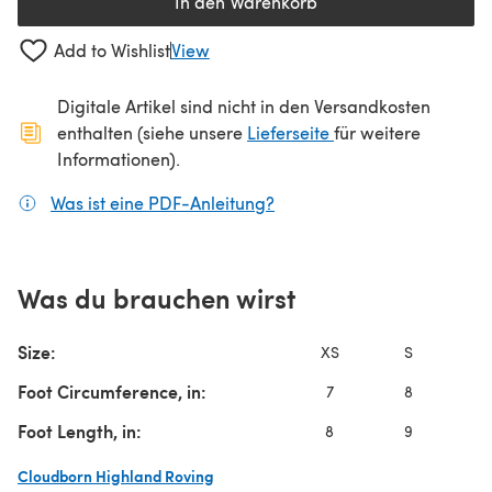
In den Warenkorb
Add to Wishlist
View
Digitale Artikel sind nicht in den Versandkosten
(öffnet sich in ein
enthalten (siehe unsere
Lieferseite
für weitere
Informationen).
Was ist eine PDF-Anleitung?
(öffnet sich in einem neuen
Was du brauchen wirst
Size:
XS
S
Foot Circumference, in:
7
8
9
Foot Length, in:
8
9
10
Cloudborn Highland Roving