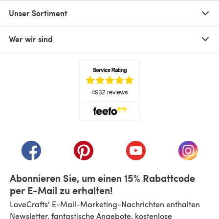
Unser Sortiment
Wer wir sind
(öffnet sich in einem neuen Tab)
(öffnet sich in einem neuen Tab)
(öffnet sich in einem neuen Tab)
(öffnet sich in einem n
(öffnet 
Abonnieren Sie, um einen 15% Rabattcode
per E-Mail zu erhalten!
LoveCrafts' E-Mail-Marketing-Nachrichten enthalten
Newsletter, fantastische Angebote, kostenlose