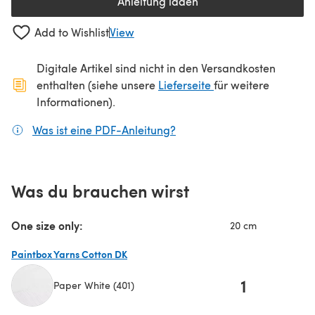
Anleitung laden
(öffnet sich in einem neuen Tab
Add to Wishlist
View
Digitale Artikel sind nicht in den Versandkosten
(öffnet sich in ein
enthalten (siehe unsere
Lieferseite
für weitere
Informationen).
Was ist eine PDF-Anleitung?
(öffnet sich in einem neuen
Was du brauchen wirst
One size only:
20 cm
Paintbox Yarns Cotton DK
1
Paper White (401)
(öffnet sich in einem neuen Tab)