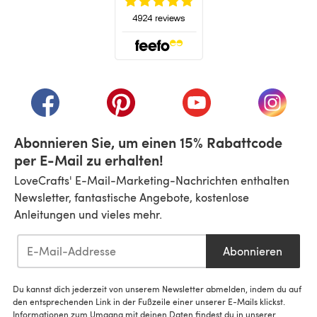
(öffnet sich in einem neuen Tab)
(öffnet sich in einem neuen Tab)
(öffnet sich in einem neuen Tab)
(öffnet sich in einem n
(öffnet 
Abonnieren Sie, um einen 15% Rabattcode
per E-Mail zu erhalten!
LoveCrafts' E-Mail-Marketing-Nachrichten enthalten
Newsletter, fantastische Angebote, kostenlose
Anleitungen und vieles mehr.
Abonnieren
Du kannst dich jederzeit von unserem Newsletter abmelden, indem du auf
den entsprechenden Link in der Fußzeile einer unserer E-Mails klickst.
Informationen zum Umgang mit deinen Daten findest du in unserer