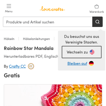
Zum Hauptinhalt springen
Menu
Warenkorb
Du besuchst uns aus
Häkeln
Häkelanleitungen
Homeware
Vereinigte Staaten.
Rainbow Star Mandala
Wechseln zu
Herunterladbares PDF, Englisch
Bleiben auf
By
Crafty CC
Gratis