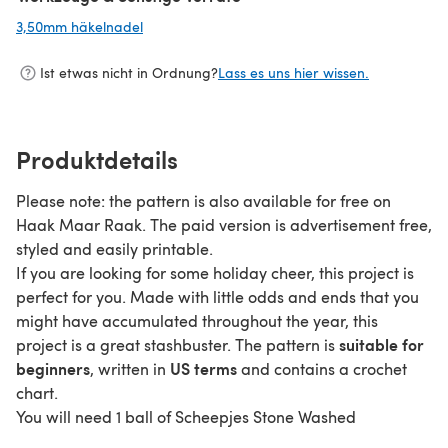
3,50mm häkelnadel
(öffnet sich in einem neuen Tab)
Ist etwas nicht in Ordnung?
Lass es uns hier wissen.
Produktdetails
Please note: the pattern is also available for free on
Haak Maar Raak. The paid version is advertisement free,
styled and easily printable.
If you are looking for some holiday cheer, this project is
perfect for you. Made with little odds and ends that you
might have accumulated throughout the year, this
suitable for
project is a great stashbuster. The pattern is
beginners
US terms
, written in
and contains a crochet
chart.
You will need 1 ball of Scheepjes Stone Washed
Moonstone for this project, and several scraps of other