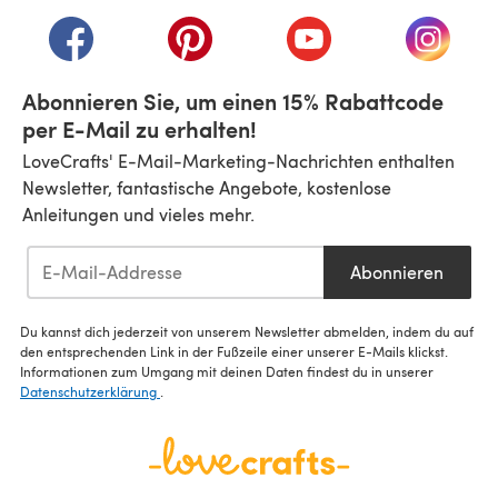
(öffnet sich in einem neuen Tab)
(öffnet sich in einem neuen Tab)
(öffnet sich in einem neuen Tab)
(öffnet sich in einem n
(öffnet 
Abonnieren Sie, um einen 15% Rabattcode
per E-Mail zu erhalten!
LoveCrafts' E-Mail-Marketing-Nachrichten enthalten
Newsletter, fantastische Angebote, kostenlose
Anleitungen und vieles mehr.
Abonnieren
Du kannst dich jederzeit von unserem Newsletter abmelden, indem du auf
den entsprechenden Link in der Fußzeile einer unserer E-Mails klickst.
Informationen zum Umgang mit deinen Daten findest du in unserer
Datenschutzerklärung
.