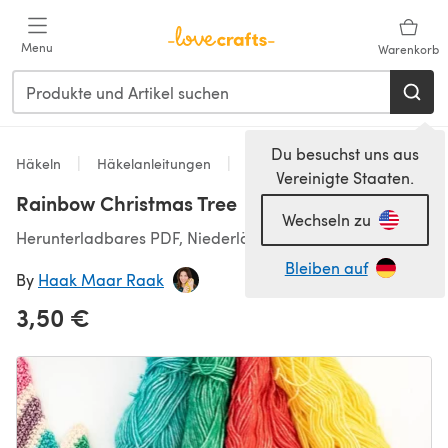
Zum Hauptinhalt springen
Menu
Warenkorb
Du besuchst uns aus
Häkeln
Häkelanleitungen
Instructions and Components
Vereinigte Staaten.
Rainbow Christmas Tree
Wechseln zu
Herunterladbares PDF, Niederländisch, Englisch
Bleiben auf
By
Haak Maar Raak
3,50 €