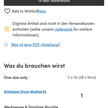
In den Warenkorb
Add to Wishlist
View
Digitale Artikel sind nicht in den Versandkosten
(öffnet sich in ein
enthalten (siehe unsere
Lieferseite
für weitere
Informationen).
Was ist eine PDF-Anleitung?
(öffnet sich in einem neuen
Was du brauchen wirst
One size only:
11 x 7in (28 x 18cm)
Scheepjes Stone Washed XL
1
(öffnet sich in einem neuen Tab)
Werkzeuge & Sonstige Vorräte