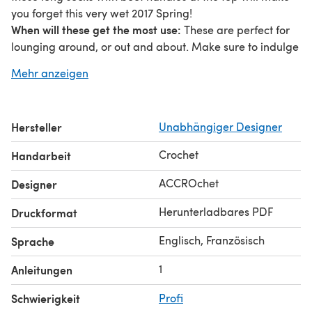
you forget this very wet 2017 Spring!
When will these get the most use:
These are perfect for
lounging around, or out and about. Make sure to indulge
and for show off your beautiful hand-dyed sock yarns.
Mehr anzeigen
Who are they for:
Pattern is offered in 3 sizes: (F4-6
shoe) 9’’/22.5cm, (F7-9 shoe) 10’’/25cm, (F10-12 shoe)
11’’/27.5cm.
Hersteller
Unabhängiger Designer
Where do I start:
This pattern is rated Advanced - you’ll
need to be comfortable with intricate stitches. You will
Crochet
Handarbeit
need between 100 and 200g of Fingering or Light DK
sock yarn (used here, Miss Farfelue), a 4mm hook, and a
ACCROchet
Designer
4.5mm hook. Other notions: a yarn needle, and some
Herunterladbares PDF
Druckformat
stitch markers.
(c) ACCROchet
Englisch, Französisch
Sprache
1
Anleitungen
Schwierigkeit
Profi