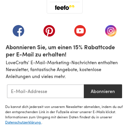
(öffnet sich in einem neuen Tab)
(öffnet sich in einem neuen Tab)
(öffnet sich in einem neuen Tab)
(öffnet sich in einem n
(öffnet 
Abonnieren Sie, um einen 15% Rabattcode
per E-Mail zu erhalten!
LoveCrafts' E-Mail-Marketing-Nachrichten enthalten
Newsletter, fantastische Angebote, kostenlose
Anleitungen und vieles mehr.
Abonnieren
Du kannst dich jederzeit von unserem Newsletter abmelden, indem du auf
den entsprechenden Link in der Fußzeile einer unserer E-Mails klickst.
Informationen zum Umgang mit deinen Daten findest du in unserer
Datenschutzerklärung
.