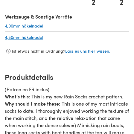
2
2
Werkzeuge & Sonstige Vorräte
4,00mm häkelnadel
(öffnet sich in einem neuen Tab)
4,50mm häkelnadel
(öffnet sich in einem neuen Tab)
Ist etwas nicht in Ordnung?
Lass es uns hier wissen.
Produktdetails
(Patron en FR inclus)
What’s this:
This is my new Rain Socks crochet pattern.
Why should I make these:
This is one of my most intricate
socks to date. I thoroughly enjoyed working the texture of
the main stitch, and the relative relaxation that came
when working the dense soles =) Mimicking rain boots,
these long socks with boot handles at the top will make