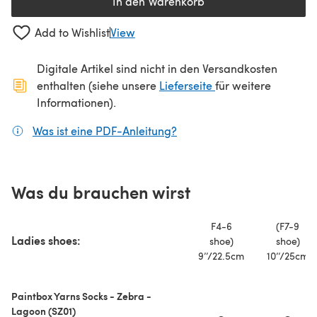
In den Warenkorb
Add to Wishlist
View
Digitale Artikel sind nicht in den Versandkosten
(öffnet sich in ein
enthalten (siehe unsere
Lieferseite
für weitere
Informationen).
Was ist eine PDF-Anleitung?
(öffnet sich in einem neuen
Was du brauchen wirst
F4-6
(F7-9
Ladies shoes:
shoe)
shoe)
9’’/22.5cm
10’’/25cm
Paintbox Yarns Socks - Zebra -
Lagoon (SZ01)