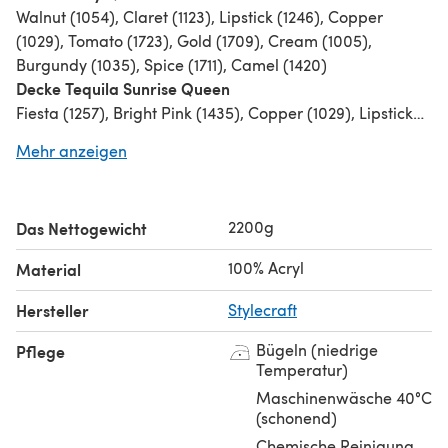
Walnut (1054), Claret (1123), Lipstick (1246), Copper
(1029), Tomato (1723), Gold (1709), Cream (1005),
Burgundy (1035), Spice (1711), Camel (1420)
Decke Tequila Sunrise Queen
Fiesta (1257), Bright Pink (1435), Copper (1029), Lipstick
(1246), Jaffa (1256), Sunshine (1114), Emperor (1425),
Mehr anzeigen
Pomegranate (1083), Shrimp (1132), Claret (1123), Tomato
(1723), Gold (1709), Spice (1711)
Decke Oceania Queen
2200g
Das Nettogewicht
Storm Blue (1722), Empire (1829), Petrol (1708), Teal
(1602), Sage (1725), Spearmint (1842), Cream (1005),
100% Acryl
Material
Turquoise (1068), Aspen (1422), Sherbet (1034)
Hersteller
Stylecraft
Bügeln (niedrige
Pflege
Temperatur)
Maschinenwäsche 40°C
(schonend)
Chemische Reinigung