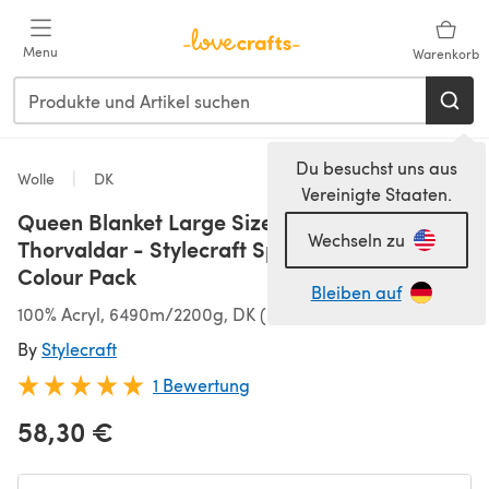
Zum Hauptinhalt springen
Menu
Warenkorb
Du besuchst uns aus
Wolle
DK
Vereinigte Staaten.
Queen Blanket Large Size by Tinna
Wechseln zu
Thorvaldar - Stylecraft Special DK 22 Ball
Colour Pack
Bleiben auf
100% Acryl, 6490m/2200g, DK (3,75-4,50 mm)
By
Stylecraft
1 Bewertung
58,30 €