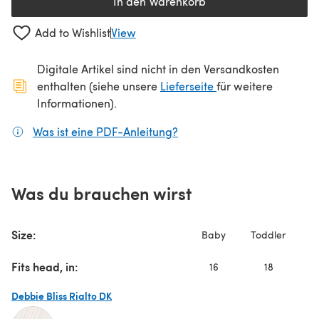
In den Warenkorb
Add to Wishlist
View
Digitale Artikel sind nicht in den Versandkosten
(öffnet sich in ein
enthalten (siehe unsere
Lieferseite
für weitere
Informationen).
Was ist eine PDF-Anleitung?
(öffnet sich in einem neuen
Was du brauchen wirst
Size:
Baby
Toddler
C
Fits head, in:
16
18
Debbie Bliss Rialto DK