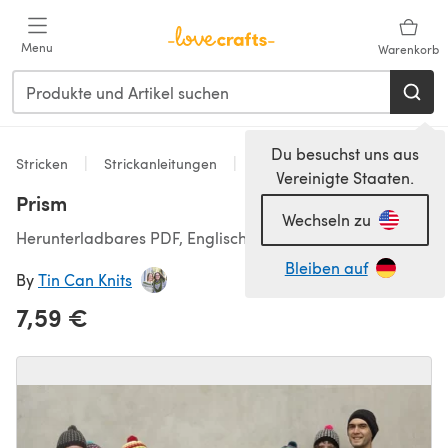
Zum Hauptinhalt springen
Menu
Warenkorb
Du besuchst uns aus
Stricken
Strickanleitungen
Accessoires
Vereinigte Staaten.
Prism
Wechseln zu
Herunterladbares PDF, Englisch
Bleiben auf
By
Tin Can Knits
7,59 €