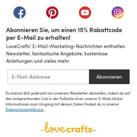
(öffnet sich in einem neuen Tab)
(öffnet sich in einem neuen Tab)
(öffnet sich in einem neuen Tab)
(öffnet sich in einem n
(öffnet 
Abonnieren Sie, um einen 15% Rabattcode
per E-Mail zu erhalten!
LoveCrafts' E-Mail-Marketing-Nachrichten enthalten
Newsletter, fantastische Angebote, kostenlose
Anleitungen und vieles mehr.
Abonnieren
Du kannst dich jederzeit von unserem Newsletter abmelden, indem du auf
den entsprechenden Link in der Fußzeile einer unserer E-Mails klickst.
Informationen zum Umgang mit deinen Daten findest du in unserer
Datenschutzerklärung
.