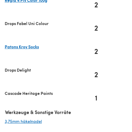
2
(öffnet sich in einem neuen Tab)
Drops Fabel Uni Colour
2
Patons Kroy Socks
2
(öffnet sich in einem neuen Tab)
Drops Delight
2
Cascade Heritage Paints
1
Werkzeuge & Sonstige Vorräte
3,75mm häkelnadel
(öffnet sich in einem neuen Tab)