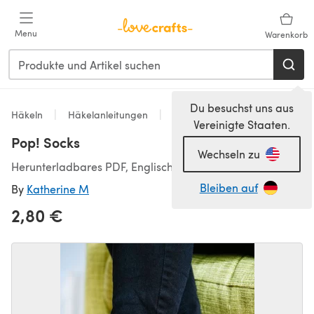
Zum Hauptinhalt springen
Menu
Warenkorb
Du besuchst uns aus
Häkeln
Häkelanleitungen
Socken
Vereinigte Staaten.
Pop! Socks
Wechseln zu
Herunterladbares PDF, Englisch
Bleiben auf
By
Katherine M
2,80 €