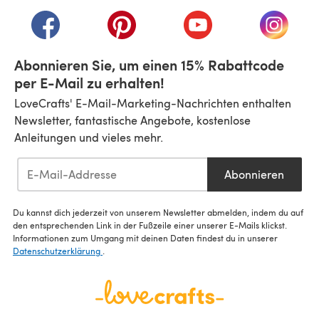
(öffnet sich in einem neuen Tab)
(öffnet sich in einem neuen Tab)
(öffnet sich in einem neuen Tab)
(öffnet sich in einem n
(öffnet 
Abonnieren Sie, um einen 15% Rabattcode
per E-Mail zu erhalten!
LoveCrafts' E-Mail-Marketing-Nachrichten enthalten
Newsletter, fantastische Angebote, kostenlose
Anleitungen und vieles mehr.
Abonnieren
Du kannst dich jederzeit von unserem Newsletter abmelden, indem du auf
den entsprechenden Link in der Fußzeile einer unserer E-Mails klickst.
Informationen zum Umgang mit deinen Daten findest du in unserer
Datenschutzerklärung
.