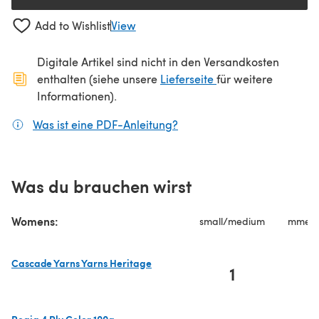
Add to Wishlist
View
Digitale Artikel sind nicht in den Versandkosten
(öffnet sich in ein
enthalten (siehe unsere
Lieferseite
für weitere
Informationen).
Was ist eine PDF-Anleitung?
(öffnet sich in einem neuen
Was du brauchen wirst
Womens:
small/medium
mmedi
Cascade Yarns Yarns Heritage
1
(öffnet sich in einem neuen Tab)
Regia 4 Ply Color 100g