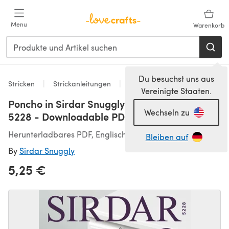
Zum Hauptinhalt springen
Menu
Warenkorb
Du besuchst uns aus
Stricken
Strickanleitungen
Ponchos
Vereinigte Staaten.
Poncho in Sirdar Snuggly Pattercake DK -
Wechseln zu
5228 - Downloadable PDF
Herunterladbares PDF, Englisch
Bleiben auf
By
Sirdar Snuggly
5,25 €