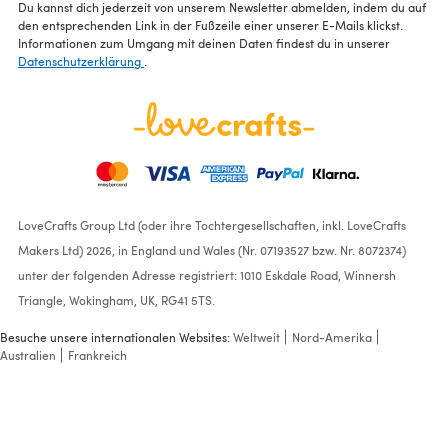
Du kannst dich jederzeit von unserem Newsletter abmelden, indem du auf
den entsprechenden Link in der Fußzeile einer unserer E-Mails klickst.
Informationen zum Umgang mit deinen Daten findest du in unserer
Datenschutzerklärung
.
LoveCrafts Group Ltd (oder ihre Tochtergesellschaften, inkl. LoveCrafts
Makers Ltd) 2026, in England und Wales (Nr. 07193527 bzw. Nr. 8072374)
unter der folgenden Adresse registriert: 1010 Eskdale Road, Winnersh
Triangle, Wokingham, UK, RG41 5TS.
Besuche unsere internationalen Websites:
Weltweit
Nord-Amerika
Australien
Frankreich
Poncho in Sirdar Snuggly
Pattercake DK - 5228 -