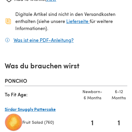
Digitale Artikel sind nicht in den Versandkosten
(öffnet sich in ein
enthalten (siehe unsere
Lieferseite
für weitere
Informationen).
Was ist eine PDF-Anleitung?
(öffnet sich in einem neuen
Was du brauchen wirst
PONCHO
Newborn-
6-12
To Fit Age:
6 Months
Months
Sirdar Snuggly Pattercake
1
1
Fruit Salad (760)