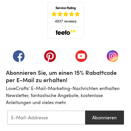
(öffnet sich in einem neuen Tab)
(öffnet sich in einem neuen Tab)
(öffnet sich in einem neuen Tab)
(öffnet sich in einem n
(öffnet 
Abonnieren Sie, um einen 15% Rabattcode
per E-Mail zu erhalten!
LoveCrafts' E-Mail-Marketing-Nachrichten enthalten
Newsletter, fantastische Angebote, kostenlose
Anleitungen und vieles mehr.
Abonnieren