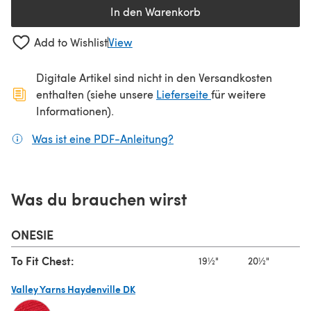
In den Warenkorb
Add to Wishlist
View
Digitale Artikel sind nicht in den Versandkosten
(öffnet sich in ein
enthalten (siehe unsere
Lieferseite
für weitere
Informationen).
Was ist eine PDF-Anleitung?
(öffnet sich in einem neuen
Was du brauchen wirst
ONESIE
To Fit Chest:
19½"
20½"
22
Valley Yarns Haydenville DK