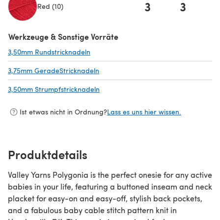
3
3
Red (10)
(öffnet sich in einem neuen Tab)
Werkzeuge & Sonstige Vorräte
3,50mm Rundstricknadeln
(öffnet sich in einem neuen Tab)
3,75mm GeradeStricknadeln
(öffnet sich in einem neuen Tab)
3,50mm Strumpfstricknadeln
(öffnet sich in einem neuen Tab)
Ist etwas nicht in Ordnung?
Lass es uns hier wissen.
Produktdetails
Valley Yarns Polygonia is the perfect onesie for any active
babies in your life, featuring a buttoned inseam and neck
placket for easy-on and easy-off, stylish back pockets,
and a fabulous baby cable stitch pattern knit in