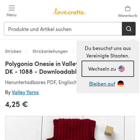
Zum Hauptinhalt springen
Menu
Warenkorb
Du besuchst uns aus
Stricken
Strickanleitungen
Pullover
Vereinigte Staaten.
Polygonia Onesie in Valley Yarns Haydenville
Wechseln zu
DK - 1088 - Downloadable PDF
Herunterladbares PDF, Englisch
Bleiben auf
By
Valley Yarns
4,25 €