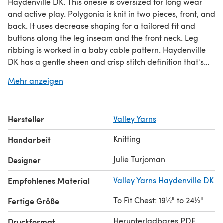
Haydenville DK. This onesie is oversized for long wear
and active play. Polygonia is knit in two pieces, front, and
back. It uses decrease shaping for a tailored fit and
buttons along the leg inseam and the front neck. Leg
ribbing is worked in a baby cable pattern. Haydenville
DK has a gentle sheen and crisp stitch definition that's
ideal for cables and colourwork. The baby cable pattern
Mehr anzeigen
is charted and written out.Check out our amazing
knitting for beginners guide
!
Hersteller
Valley Yarns
Knitting
Handarbeit
Julie Turjoman
Designer
Empfohlenes Material
Valley Yarns Haydenville DK
To Fit Chest: 19½" to 24½"
Fertige Größe
Herunterladbares PDF
Druckformat