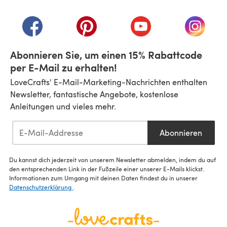
(öffnet sich in einem neuen Tab)
(öffnet sich in einem neuen Tab)
(öffnet sich in einem neuen Tab)
(öffnet sich in einem n
(öffnet 
Abonnieren Sie, um einen 15% Rabattcode
per E-Mail zu erhalten!
LoveCrafts' E-Mail-Marketing-Nachrichten enthalten
Newsletter, fantastische Angebote, kostenlose
Anleitungen und vieles mehr.
Abonnieren
Du kannst dich jederzeit von unserem Newsletter abmelden, indem du auf
den entsprechenden Link in der Fußzeile einer unserer E-Mails klickst.
Informationen zum Umgang mit deinen Daten findest du in unserer
Datenschutzerklärung
.