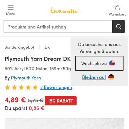
Zum Hauptinhalt springen
Menu
Warenkorb
Du besuchst uns aus
Sonderangebot
DK
Vereinigte Staaten.
Plymouth Yarn Dream DK
Wechseln zu
50% Acryl 50% Nylon, 159m/50g, DK (3,75-4,50 mm)
Bleiben auf
By
Plymouth Yarn
2 Bewertungen
4,89 €
Alter Preis
5,75 €
15% RABATT
Du sparst
0,86 €