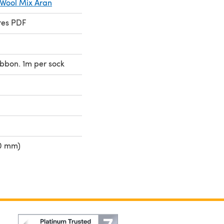
 Wool Mix Aran
res PDF
ibbon. 1m per sock
50 mm)