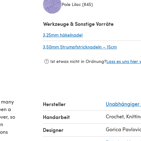
Pale Lilac (845)
(öffnet sich in einem neuen Tab)
Werkzeuge & Sonstige Vorräte
3,25mm häkelnadel
(öffnet sich in einem neuen 
3,50mm Strumpfstricknadeln – 15cm
(öffnet sic
Ist etwas nicht in Ordnung?
Lass es uns hier 
ow many
Hersteller
Unabhängiger 
een a
Crochet, Knitti
ver, so
Handarbeit
rn
Gorica Pavlovi
Designer
ions