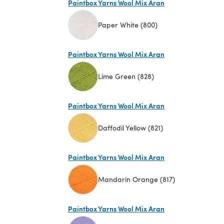
Paintbox Yarns Wool Mix Aran
Paper White (800)
(öffnet sich in einem neuen Tab)
Paintbox Yarns Wool Mix Aran
Lime Green (828)
(öffnet sich in einem neuen Tab)
Paintbox Yarns Wool Mix Aran
Daffodil Yellow (821)
(öffnet sich in einem neuen Tab)
Paintbox Yarns Wool Mix Aran
Mandarin Orange (817)
(öffnet sich in einem neuen Tab)
Paintbox Yarns Wool Mix Aran