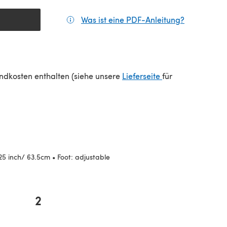
Was ist eine PDF-Anleitung?
(öffnet sic
(öffnet sich in e
sandkosten enthalten (siehe unsere
Lieferseite
für
25 inch/ 63.5cm • Foot: adjustable
2