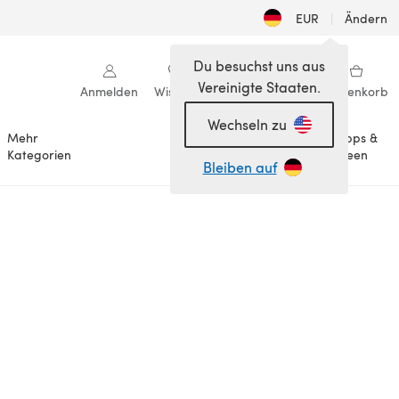
EUR
|
Ändern
Du besuchst uns aus
Vereinigte Staaten.
Anmelden
Wishlist
Meine Bibliothek
Warenkorb
Wechseln zu
Mehr
Tipps &
Anlässe
Kategorien
Ideen
Bleiben auf