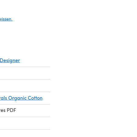
Tab)
wissen.
Designer
rals Organic Cotton
res PDF