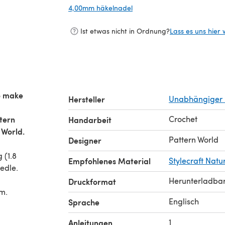
4,00mm häkelnadel
(öffnet sich in einem neuen 
Ist etwas nicht in Ordnung?
Lass es uns hier 
o make
Hersteller
Unabhängiger 
tern
Crochet
Handarbeit
 World.
Pattern World
Designer
 (1.8
Empfohlenes Material
Stylecraft Natu
edle.
Herunterladba
Druckformat
cm.
Englisch
Sprache
1
Anleitungen