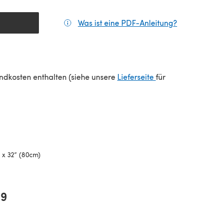
Was ist eine PDF-Anleitung?
(öffnet sic
(öffnet sich in e
sandkosten enthalten (siehe unsere
Lieferseite
für
 x 32” (80cm)
9