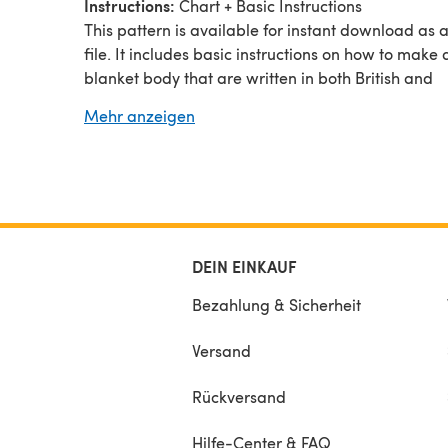
Instructions:
Chart + Basic Instructions
This pattern is available for instant download as 
file. It includes basic instructions on how to make 
blanket body that are written in both British and
American crochet terms. However, to add a desig
Mehr anzeigen
will need to follow a colour chart that represents 
entire blanket body piece.
To crochet this blanket you NEED TO KNOW how t
- make double crochet (UK) or single crochet (USA
- read colour chart;
- make yarn colour change (intarsia)
DEIN EINKAUF
Bezahlung & Sicherheit
Versand
Rückversand
Hilfe-Center & FAQ