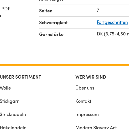
a PDF
7
Seiten
a
Schwierigkeit
Fortgeschritten
n you
DK (3,75-4,50
Garnstärke
an
o:
);
UNSER SORTIMENT
WER WIR SIND
Wolle
Über uns
Stickgarn
Kontakt
Stricknadeln
Impressum
Häkelnadeln
Modern Slavery Act