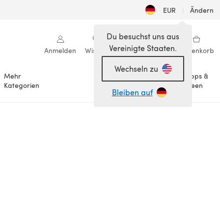
EUR
|
Ändern
Du besuchst uns aus
Vereinigte Staaten.
Anmelden
Wishlist
Meine Bibliothek
Warenkorb
Wechseln zu
Mehr
Tipps &
Anlässe
Kategorien
Ideen
Bleiben auf