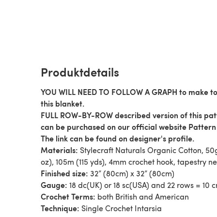
Produktdetails
YOU WILL NEED TO FOLLOW A GRAPH to make t
this blanket.
FULL ROW-BY-ROW described version of this pat
can be purchased on our official website Pattern
The link can be found on designer's profile.
Materials:
Stylecraft Naturals Organic Cotton, 50g
oz), 105m (115 yds), 4mm crochet hook, tapestry ne
Finished size:
32” (80cm) x 32” (80cm)
Gauge:
18 dc(UK) or 18 sc(USA) and 22 rows = 10 
Crochet Terms:
both British and American
Technique:
Single Crochet Intarsia