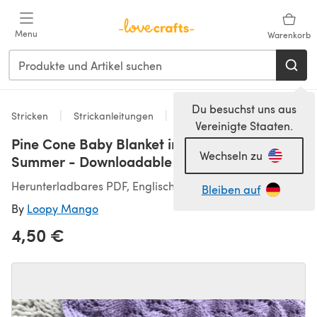
Zum Hauptinhalt springen
Menu
Warenkorb
Du besuchst uns aus
Stricken
Strickanleitungen
Decken
Vereinigte Staaten.
Pine Cone Baby Blanket in Loopy Mango
Wechseln zu
Summer - Downloadable PDF
Herunterladbares PDF, Englisch
Bleiben auf
By
Loopy Mango
4,50 €