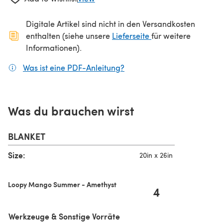
Digitale Artikel sind nicht in den Versandkosten
(öffnet sich in ein
enthalten (siehe unsere
Lieferseite
für weitere
Informationen).
Was ist eine PDF-Anleitung?
(öffnet sich in einem neuen
Was du brauchen wirst
BLANKET
Size:
20in x 26in
Loopy Mango Summer - Amethyst
4
Werkzeuge & Sonstige Vorräte