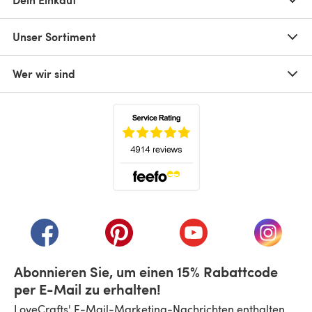
Unser Sortiment
Wer wir sind
(öffnet sich in einem neuen Tab)
(öffnet sich in einem neuen Tab)
(öffnet sich in einem neuen Tab)
(öffnet sich in einem n
(öffnet 
Abonnieren Sie, um einen 15% Rabattcode
per E-Mail zu erhalten!
LoveCrafts' E-Mail-Marketing-Nachrichten enthalten