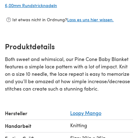
6,00mm Rundstricknadeln
(öffnet sich in einem neuen Tab)
Ist etwas nicht in Ordnung?
Lass es uns hier wissen.
Produktdetails
Both sweet and whimsical, our Pine Cone Baby Blanket
features a simple lace pattern with a lot of impact. Knit
on a size 10 needle, the lace repeat is easy to memorize
and you’ll be amazed at how simple increase/decrease
stitches can create such a stunning fabric.
Hersteller
Loopy Mango
Knitting
Handarbeit
Size: 20in x 26in