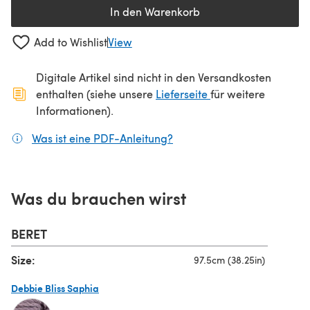
In den Warenkorb
Add to Wishlist
View
Digitale Artikel sind nicht in den Versandkosten
(öffnet sich in ein
enthalten (siehe unsere
Lieferseite
für weitere
Informationen).
Was ist eine PDF-Anleitung?
(öffnet sich in einem neuen
Was du brauchen wirst
BERET
Size:
97.5cm (38.25in)
Debbie Bliss Saphia