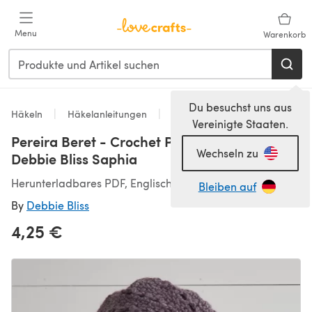
Zum Hauptinhalt springen
Menu
Warenkorb
Du besuchst uns aus
Häkeln
Häkelanleitungen
Hats
Vereinigte Staaten.
Pereira Beret - Crochet Pattern for Women in
Wechseln zu
Debbie Bliss Saphia
Herunterladbares PDF, Englisch
Bleiben auf
By
Debbie Bliss
4,25 €