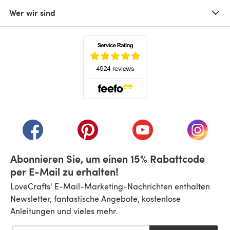
Wer wir sind
(öffnet sich in einem neuen Tab)
(öffnet sich in einem neuen Tab)
(öffnet sich in einem neuen Tab)
(öffnet sich in einem n
(öffnet 
Abonnieren Sie, um einen 15% Rabattcode
per E-Mail zu erhalten!
LoveCrafts' E-Mail-Marketing-Nachrichten enthalten
Newsletter, fantastische Angebote, kostenlose
Anleitungen und vieles mehr.