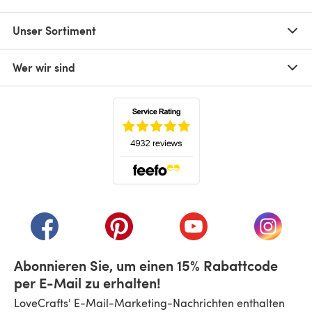
Unser Sortiment
Wer wir sind
(öffnet sich in einem neuen Tab)
(öffnet sich in einem neuen Tab)
(öffnet sich in einem neuen Tab)
(öffnet sich in einem n
(öffnet 
Abonnieren Sie, um einen 15% Rabattcode
per E-Mail zu erhalten!
LoveCrafts' E-Mail-Marketing-Nachrichten enthalten