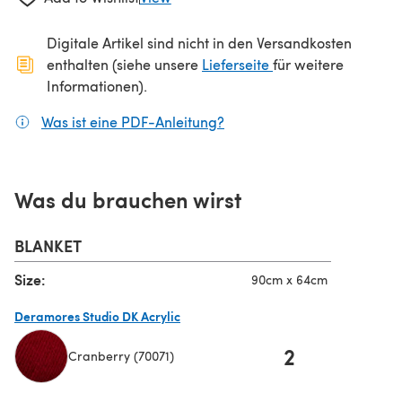
Digitale Artikel sind nicht in den Versandkosten
(öffnet sich in ein
enthalten (siehe unsere
Lieferseite
für weitere
Informationen).
Was ist eine PDF-Anleitung?
(öffnet sich in einem neuen
Was du brauchen wirst
BLANKET
Size:
90cm x 64cm
Deramores Studio DK Acrylic
2
Cranberry (70071)
(öffnet sich in einem neuen Tab)