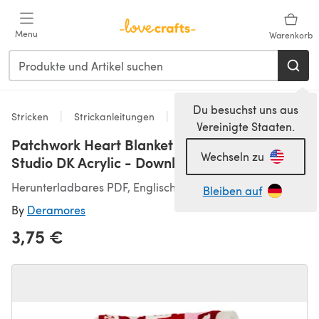
Zum Hauptinhalt springen
Menu
Warenkorb
Du besuchst uns aus
Stricken
Strickanleitungen
Decken
Vereinigte Staaten.
Patchwork Heart Blanket in Deramores
Wechseln zu
Studio DK Acrylic - Downloadable PDF
Herunterladbares PDF, Englisch
Bleiben auf
By
Deramores
3,75 €