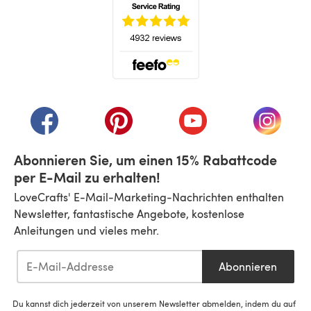
(öffnet sich in einem neuen Tab)
(öffnet sich in einem neuen Tab)
(öffnet sich in einem neuen Tab)
(öffnet sich in einem n
(öffnet 
Abonnieren Sie, um einen 15% Rabattcode
per E-Mail zu erhalten!
LoveCrafts' E-Mail-Marketing-Nachrichten enthalten
Newsletter, fantastische Angebote, kostenlose
Anleitungen und vieles mehr.
Abonnieren
Du kannst dich jederzeit von unserem Newsletter abmelden, indem du auf