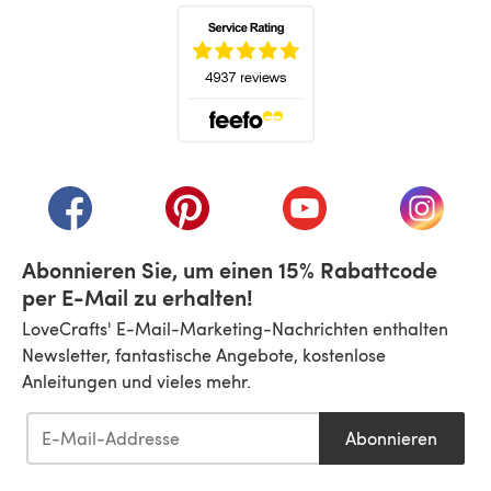
(öffnet sich in einem neuen Tab)
(öffnet sich in einem neuen Tab)
(öffnet sich in einem neuen Tab)
(öffnet sich in einem n
(öffnet 
Abonnieren Sie, um einen 15% Rabattcode
per E-Mail zu erhalten!
LoveCrafts' E-Mail-Marketing-Nachrichten enthalten
Newsletter, fantastische Angebote, kostenlose
Anleitungen und vieles mehr.
Abonnieren