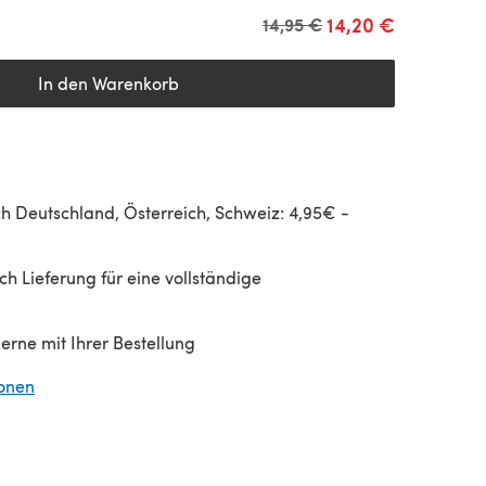
14,20 €
Alter Preis
14,95 €
In den Warenkorb
h Deutschland, Österreich, Schweiz: 4,95€ -
h Lieferung für eine vollständige
gerne mit Ihrer Bestellung
ionen
(öffnet sich in einem neuen Tab)