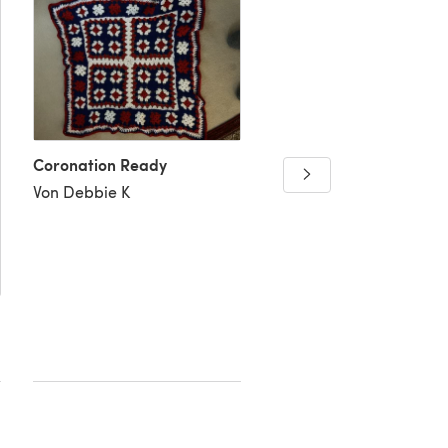
Coronation Ready
Double lined Kai balac
Von Debbie K
Von Gill S