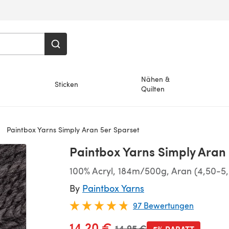
Nähen &
Sticken
Quilten
Paintbox Yarns Simply Aran 5er Sparset
Paintbox Yarns Simply Aran
100% Acryl, 184m/500g, Aran (4,50-
By
Paintbox Yarns
97 Bewertungen
14,20 €
Alter Preis
14,95 €