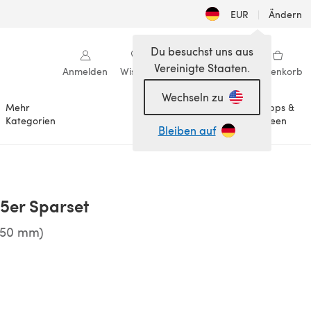
EUR
|
Ändern
Du besuchst uns aus
Vereinigte Staaten.
Anmelden
Wishlist
Meine Bibliothek
Warenkorb
Wechseln zu
Mehr
Tipps &
Anlässe
Kategorien
Ideen
Bleiben auf
 5er Sparset
5,50 mm)