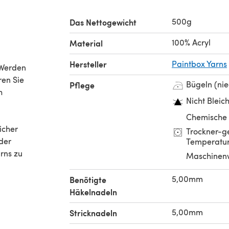
500g
Das Nettogewicht
100% Acryl
Material
Hersteller
Paintbox Yarns
 Werden
ren Sie
Bügeln (ni
Pflege
h
Nicht Bleic
Chemische 
icher
Trockner-ge
der
Temperatur
rns zu
Maschinen
5,00mm
Benötigte
Häkelnadeln
5,00mm
Stricknadeln