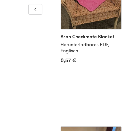
 coaster IV by
LaVive
nterladbares PDF,
Aran Checkmate Blanket
isch
Herunterladbares PDF,
Englisch
0,57 €
0 €