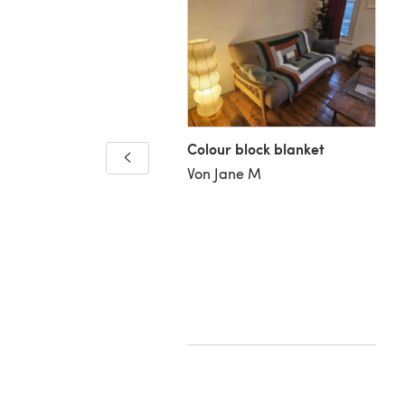
Colour block blanket
Von Jane M
and Flow blanket
Marie S