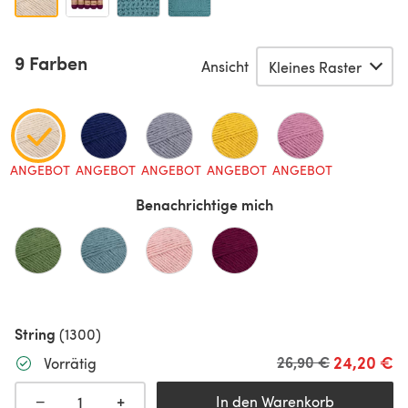
9 Farben
Ansicht
ANGEBOT
ANGEBOT
ANGEBOT
ANGEBOT
ANGEBOT
Benachrichtige mich
String
(1300)
24,20 €
Alter Preis
26,90 €
Vorrätig
+
−
In den Warenkorb