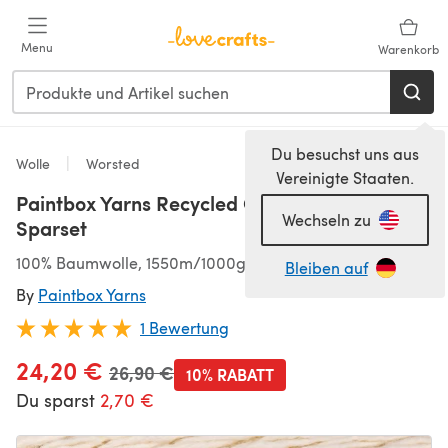
Zum Hauptinhalt springen
Menu
Warenkorb
Du besuchst uns aus
Wolle
Worsted
Vereinigte Staaten.
Paintbox Yarns Recycled Cotton Worsted 10er
Wechseln zu
Sparset
100% Baumwolle, 1550m/1000g, Worsted (4,50-5,50 mm)
Bleiben auf
By
Paintbox Yarns
1 Bewertung
24,20 €
Alter Preis
26,90 €
10% RABATT
Du sparst
2,70 €