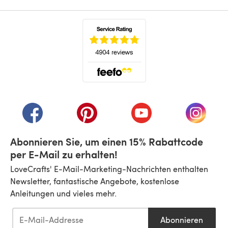
(öffnet sich in einem neuen Tab)
(öffnet sich in einem neuen Tab)
(öffnet sich in einem neuen Tab)
(öffnet sich in einem n
(öffnet 
Abonnieren Sie, um einen 15% Rabattcode
per E-Mail zu erhalten!
LoveCrafts' E-Mail-Marketing-Nachrichten enthalten
Newsletter, fantastische Angebote, kostenlose
Anleitungen und vieles mehr.
Abonnieren