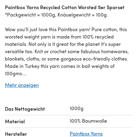
Paintbox Yarns Recycled Cotton Worsted 5er Sparset
*Packgewicht = 1000g, Knäuelgewicht = 100g.
Wow you'll just love this Paintbox yarn! Pure cotton, this
worsted weight yarn is made from 100% recycled
materials. Not only is it great for the planet it's super
versatile too. Knit or crochet some fabulous homewares,
blankets, cloths, or some gorgeous eco-friendly clothes.
Made in Turkey this yarn comes in ball weights of
100gms.
Mehr anzeigen
Suchst du nach dem
einzelnen Knäuel
?
1000g
Das Nettogewicht
100% Baumwolle
Material
Hersteller
Paintbox Yarns