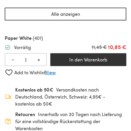
ANGEBOT
ANGEBOT
Alle anzeigen
Paper White
(401)
10,85 €
Alter Preis
11,45 €
Vorrätig
+
−
In den Warenkorb
Add to Wishlist
View
Kostenlos ab 50€
Versandkosten nach
Deutschland, Österreich, Schweiz: 4,95€ -
kostenlos ab 50€
Retouren
Innerhalb von 30 Tagen nach Lieferung
für eine vollständige Rückerstattung der
Warenkosten