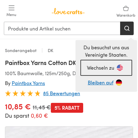
Zum Hauptinhalt springen
Menu
Warenkorb
Du besuchst uns aus
Sonderangebot
DK
Vereinigte Staaten.
Paintbox Yarns Cotton DK 5er Sparset
Wechseln zu
100% Baumwolle, 125m/250g, DK (3,75-4,50 mm)
Bleiben auf
By
Paintbox Yarns
85 Bewertungen
10,85 €
Alter Preis
11,45 €
5% RABATT
Du sparst
0,60 €