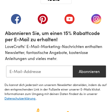
(öffnet sich in einem neuen Tab)
(öffnet sich in einem neuen Tab)
(öffnet sich in einem neuen Tab)
(öffnet sich in einem n
(öffnet 
Abonnieren Sie, um einen 15% Rabattcode
per E-Mail zu erhalten!
LoveCrafts' E-Mail-Marketing-Nachrichten enthalten
Newsletter, fantastische Angebote, kostenlose
Anleitungen und vieles mehr.
Abonnieren
Du kannst dich jederzeit von unserem Newsletter abmelden, indem du auf
den entsprechenden Link in der Fußzeile einer unserer E-Mails klickst.
Informationen zum Umgang mit deinen Daten findest du in unserer
Datenschutzerklärung
.