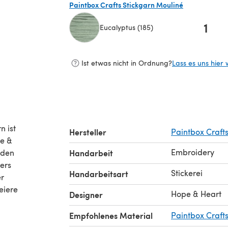
Paintbox Crafts Stickgarn Mouliné
1
Eucalyptus (185)
(öffnet sich in einem neuen Tab)
Ist etwas nicht in Ordnung?
Lass es uns hier 
n ist
Hersteller
Paintbox Craft
pe &
Embroidery
nden
Handarbeit
ers
Stickerei
Handarbeitsart
er
eiere
Hope & Heart
Designer
Empfohlenes Material
Paintbox Craft