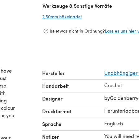
Werkzeuge & Sonstige Vorräte
2,50mm häkelnadel
(öffnet sich in einem neuen 
Ist etwas nicht in Ordnung?
Lass es uns hier 
I have
Hersteller
Unabhängiger 
ust
Crochet
ese
Handarbeit
ith
byGoldenberry
Designer
ning
 colour
Herunterladba
Druckformat
our you
Englisch
Sprache
You will need t
Notizen
 your