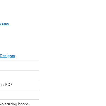
Tab)
wissen.
Designer
res PDF
wo earring hoops.