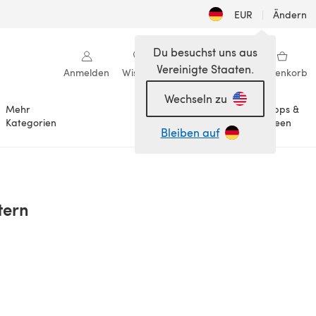
EUR
|
Ändern
Du besuchst uns aus
Vereinigte Staaten.
Anmelden
Wishlist
Meine Bibliothek
Warenkorb
Wechseln zu
Mehr
Tipps &
Anlässe
Kategorien
Ideen
Bleiben auf
tern