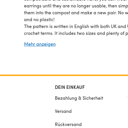
earrings until they are no longer usable, then sim
them into the compost and make a new pair. No 
and no plastic!
The pattern is written in English with both UK and
crochet terms. It includes two sizes and plenty of 
to help you on your way and full descriptions of e
Mehr anzeigen
stitch used. Gauge: 10 DC (Double Crochet / US: S
Crochet) x 10 DC rows = approx 4.5cm x 4.5cm (1.7
1.75”)
DEIN EINKAUF
Bezahlung & Sicherheit
Versand
Rückversand