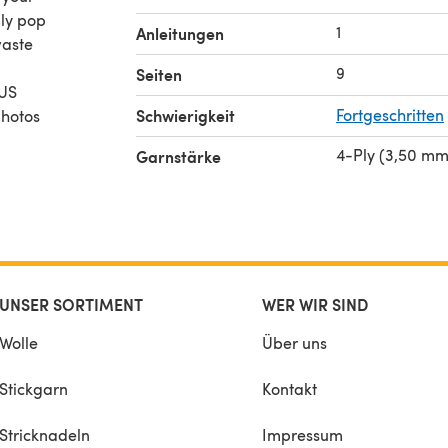
ply pop
1
Anleitungen
waste
9
Seiten
 US
Schwierigkeit
Fortgeschritten
photos
ach
4-Ply (3,50 mm
Garnstärke
ingle
5” x
UNSER SORTIMENT
WER WIR SIND
Wolle
Über uns
Stickgarn
Kontakt
Stricknadeln
Impressum