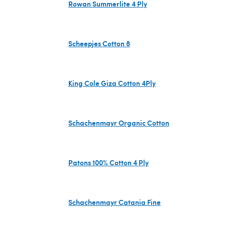
Rowan Summerlite 4 Ply
(öffnet sich in einem neuen Tab)
Scheepjes Cotton 8
(öffnet sich in einem neuen Tab)
King Cole Giza Cotton 4Ply
(öffnet sich in einem neuen Tab)
Schachenmayr Organic Cotton
(öffnet sich in einem neuen Tab)
Patons 100% Cotton 4 Ply
(öffnet sich in einem neuen Tab)
Schachenmayr Catania Fine
(öffnet sich in einem neuen Tab)