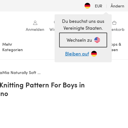
EUR
|
Ändern
Du besuchst uns aus
Vereinigte Staaten.
Anmelden
Wishlist
Meine Bibliothek
Warenkorb
Wechseln zu
Mehr
Tipps &
Anlässe
Kategorien
Ideen
Bleiben auf
 Naturally Soft Merino
Knitting Pattern For Boys in
ino