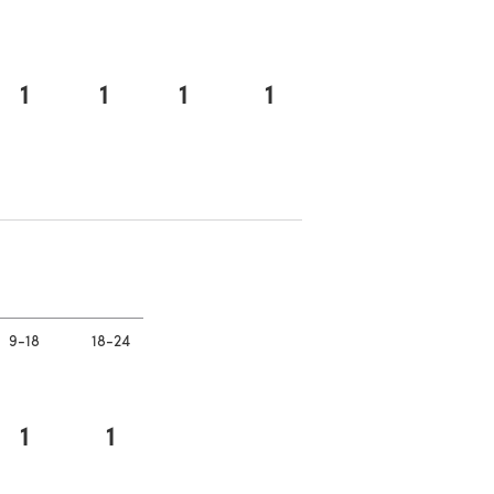
1
1
1
1
em neuen Tab)
em neuen Tab)
9-18
18-24
1
1