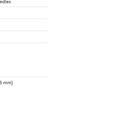
edles
75 mm)