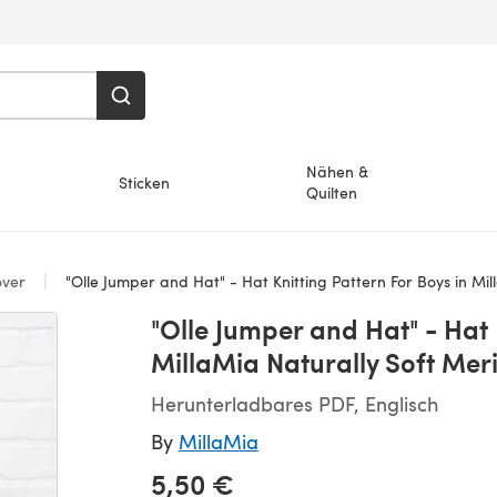
Nähen &
Sticken
Quilten
over
"Olle Jumper and Hat" - Hat Knitting Pattern For Boys in MillaMia
"Olle Jumper and Hat" - Hat 
MillaMia Naturally Soft Mer
Herunterladbares PDF, Englisch
By
MillaMia
5,50 €