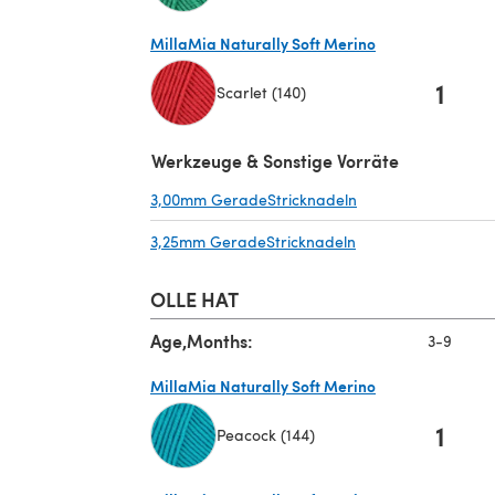
(öffnet sich in einem neuen Tab)
MillaMia Naturally Soft Merino
1
Scarlet (140)
(öffnet sich in einem neuen Tab)
Werkzeuge & Sonstige Vorräte
3,00mm GeradeStricknadeln
(öffnet sich in ein
3,25mm GeradeStricknadeln
(öffnet sich in ein
OLLE HAT
Age,Months:
3-9
MillaMia Naturally Soft Merino
1
Peacock (144)
(öffnet sich in einem neuen Tab)