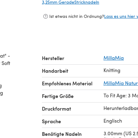
3,25mm GeradeStricknadeln
(öffnet sich in ein
Ist etwas nicht in Ordnung?
Lass es uns hier 
at" -
Hersteller
MillaMia
 Soft
Knitting
Handarbeit
Empfohlenes Material
MillaMia Natur
g
ng
To Fit Age: 3 M
Fertige Größe
Herunterladba
Druckformat
Englisch
Sprache
3.00mm (US 2.5
Benötigte Nadeln