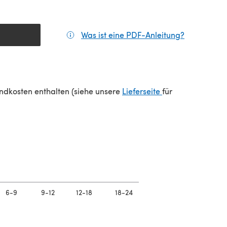
Was ist eine PDF-Anleitung?
(öffnet sic
(öffnet sich in e
sandkosten enthalten (siehe unsere
Lieferseite
für
6-9
9-12
12-18
18-24