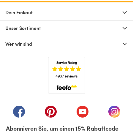
Dein Einkauf
Unser Sortiment
Wer wir sind
(öffnet sich in einem neuen Tab)
(öffnet sich in einem neuen Tab)
(öffnet sich in einem neuen Tab)
(öffnet sich in einem n
(öffnet 
Abonnieren Sie, um einen 15% Rabattcode