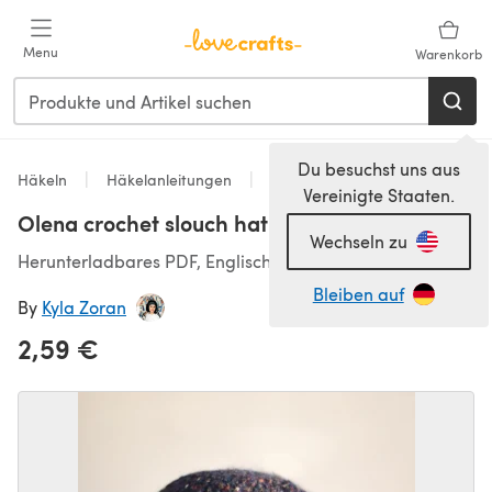
Zum Hauptinhalt springen
Menu
Warenkorb
Du besuchst uns aus
Häkeln
Häkelanleitungen
Baby Hats
Vereinigte Staaten.
Olena crochet slouch hat in 3 sizes
Wechseln zu
Herunterladbares PDF, Englisch
Bleiben auf
By
Kyla Zoran
2,59 €