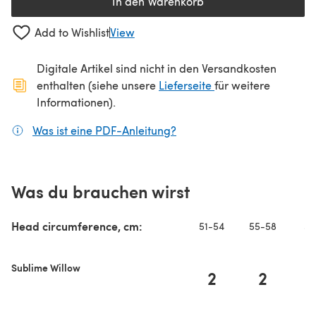
In den Warenkorb
Add to Wishlist
View
Digitale Artikel sind nicht in den Versandkosten
(öffnet sich in ein
enthalten (siehe unsere
Lieferseite
für weitere
Informationen).
Was ist eine PDF-Anleitung?
(öffnet sich in einem neuen
Was du brauchen wirst
Head circumference, cm:
51-54
55-58
59
Sublime Willow
2
2