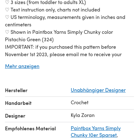
♡ 3 sizes (from toddler to adults XL)
♡ Text instruction only, charts not included
♡ US terminology, measurements given in inches and
centimeters
♡ Shown in Paintbox Yarns Simply Chunky color
Pistachio Green (324)
IMPORTANT: if you purchased this pattern before
November 1st 2023, please email me to receive your
updated copy of the pattern.
Mehr anzeigen
Hersteller
Unabhängiger Designer
Crochet
Handarbeit
Kyla Zoran
Designer
Empfohlenes Material
Paintbox Yarns Simply
Chunky 10er Sparset
,