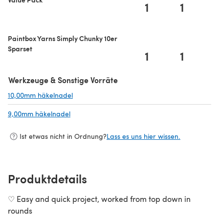
1
1
Paintbox Yarns Simply Chunky 10er
Sparset
1
1
Werkzeuge & Sonstige Vorräte
10,00mm häkelnadel
(öffnet sich in einem neuen Tab)
9,00mm häkelnadel
(öffnet sich in einem neuen Tab)
Ist etwas nicht in Ordnung?
Lass es uns hier wissen.
Produktdetails
♡ Easy and quick project, worked from top down in
rounds