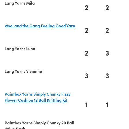
Lang Yarns Mila
2
2
Wool and the Gang Feeling Good Yarn
2
2
(öffnet sich in einem neuen Tab)
Lang Yarns Luna
2
3
Lang Yarns Vivienne
3
3
Paintbox Yarns Simply Chunky Fizzy
Flower Cushion 12 Ball Knitting Kit
1
1
(öffnet sich in einem neuen Tab)
Paintbox Yarns Simply Chunky 20 Ball
Value Pack