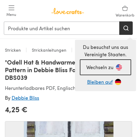
Zum Hauptinhalt springen
Menu
Warenkorb
Du besuchst uns aus
Stricken
Strickanleitungen
Mittens
Vereinigte Staaten.
"Odell Hat & Handwarmers" - Hat Knitting
Wechseln zu
Pattern in Debbie Bliss Falkland Aran -
DBS039
Bleiben auf
Herunterladbares PDF, Englisch
By
Debbie Bliss
4,25 €