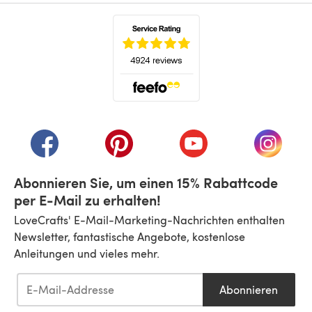
(öffnet sich in einem neuen Tab)
(öffnet sich in einem neuen Tab)
(öffnet sich in einem neuen Tab)
(öffnet sich in einem n
(öffnet 
Abonnieren Sie, um einen 15% Rabattcode
per E-Mail zu erhalten!
LoveCrafts' E-Mail-Marketing-Nachrichten enthalten
Newsletter, fantastische Angebote, kostenlose
Anleitungen und vieles mehr.
Abonnieren