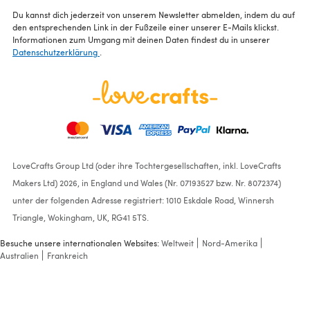
Du kannst dich jederzeit von unserem Newsletter abmelden, indem du auf
den entsprechenden Link in der Fußzeile einer unserer E-Mails klickst.
Informationen zum Umgang mit deinen Daten findest du in unserer
Datenschutzerklärung
.
LoveCrafts Group Ltd (oder ihre Tochtergesellschaften, inkl. LoveCrafts
Makers Ltd) 2026, in England und Wales (Nr. 07193527 bzw. Nr. 8072374)
unter der folgenden Adresse registriert: 1010 Eskdale Road, Winnersh
Triangle, Wokingham, UK, RG41 5TS.
Besuche unsere internationalen Websites:
Weltweit
Nord-Amerika
Australien
Frankreich
"Odell Hat &
Handwarmers" - Hat
Knitting Pattern in Debbie