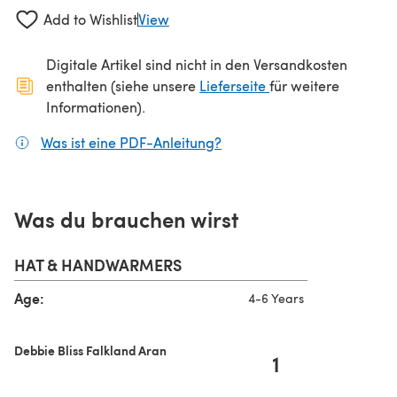
Add to Wishlist
View
Digitale Artikel sind nicht in den Versandkosten
(öffnet sich in ein
enthalten (siehe unsere
Lieferseite
für weitere
Informationen).
Was ist eine PDF-Anleitung?
(öffnet sich in einem neuen
Was du brauchen wirst
HAT & HANDWARMERS
Age:
4-6 Years
Debbie Bliss Falkland Aran
1