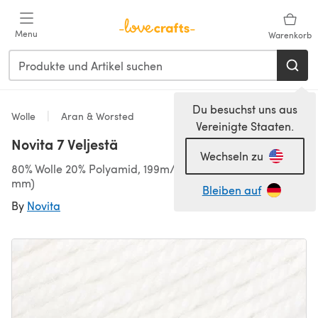
Zum Hauptinhalt springen
Menu
Warenkorb
Du besuchst uns aus
Wolle
Aran & Worsted
Vereinigte Staaten.
Novita 7 Veljestä
Wechseln zu
80% Wolle 20% Polyamid, 199m/100g, Aran (4,50-5,50
mm)
Bleiben auf
By
Novita