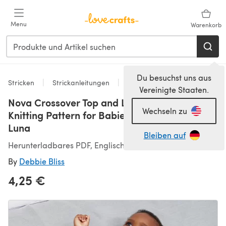
Zum Hauptinhalt springen
Menu
Warenkorb
Du besuchst uns aus
Stricken
Strickanleitungen
Oberteile
Vereinigte Staaten.
Nova Crossover Top and Leggings Set -
Wechseln zu
Knitting Pattern for Babies in Debbie Bliss
Luna
Bleiben auf
Herunterladbares PDF, Englisch
By
Debbie Bliss
4,25 €