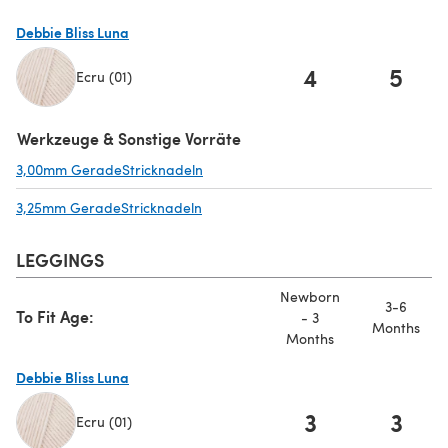
Debbie Bliss Luna
4
5
Ecru (01)
(öffnet sich in einem neuen Tab)
Werkzeuge & Sonstige Vorräte
3,00mm GeradeStricknadeln
(öffnet sich in einem neuen Tab)
3,25mm GeradeStricknadeln
(öffnet sich in einem neuen Tab)
LEGGINGS
Newborn
3-6
To Fit Age:
- 3
Months
Months
Debbie Bliss Luna
3
3
Ecru (01)