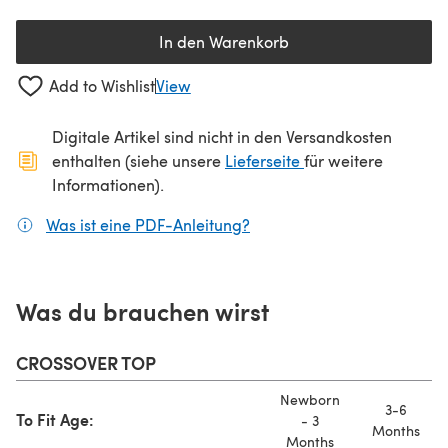
In den Warenkorb
Add to Wishlist
View
Digitale Artikel sind nicht in den Versandkosten
(öffnet sich in ein
enthalten (siehe unsere
Lieferseite
für weitere
Informationen).
Was ist eine PDF-Anleitung?
(öffnet sich in einem neuen
Was du brauchen wirst
CROSSOVER TOP
Newborn
3-6
To Fit Age:
- 3
Months
Months