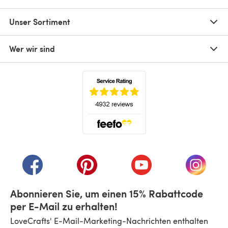
Unser Sortiment
Wer wir sind
(öffnet sich in einem neuen Tab)
(öffnet sich in einem neuen Tab)
(öffnet sich in einem neuen Tab)
(öffnet sich in einem n
(öffnet 
Abonnieren Sie, um einen 15% Rabattcode
per E-Mail zu erhalten!
LoveCrafts' E-Mail-Marketing-Nachrichten enthalten