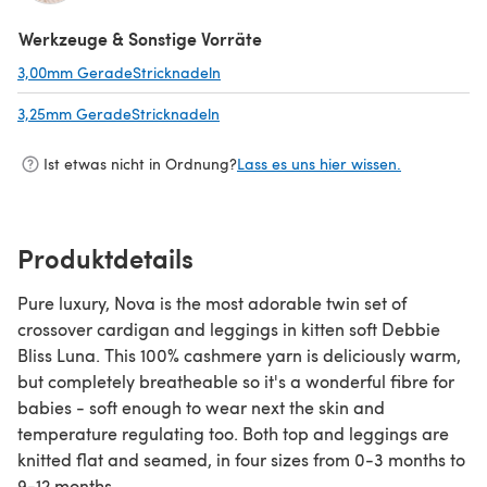
(öffnet sich in einem neuen Tab)
Werkzeuge & Sonstige Vorräte
3,00mm GeradeStricknadeln
(öffnet sich in einem neuen Tab)
3,25mm GeradeStricknadeln
(öffnet sich in einem neuen Tab)
Ist etwas nicht in Ordnung?
Lass es uns hier wissen.
Produktdetails
Pure luxury, Nova is the most adorable twin set of
crossover cardigan and leggings in kitten soft Debbie
Bliss Luna. This 100% cashmere yarn is deliciously warm,
but completely breatheable so it's a wonderful fibre for
babies - soft enough to wear next the skin and
temperature regulating too. Both top and leggings are
knitted flat and seamed, in four sizes from 0-3 months to
9-12 months.