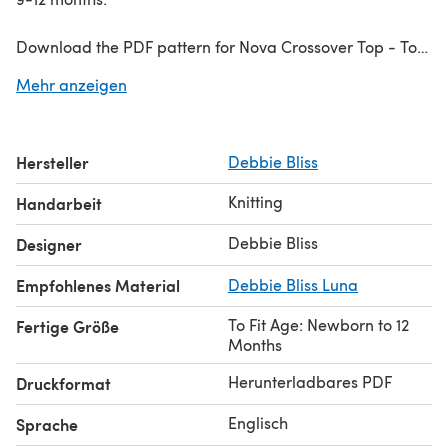
Download the PDF pattern for Nova Crossover Top - Top
Knitting Pattern in Debbie Bliss Luna & start knitting
Mehr anzeigen
today!
Discover thousands of downloadables and
FREE knitting
Hersteller
Debbie Bliss
patterns
at LoveCrafts.com.
Knitting
Handarbeit
Debbie Bliss
Designer
Empfohlenes Material
Debbie Bliss Luna
To Fit Age: Newborn to 12
Fertige Größe
Months
Herunterladbares PDF
Druckformat
Englisch
Sprache