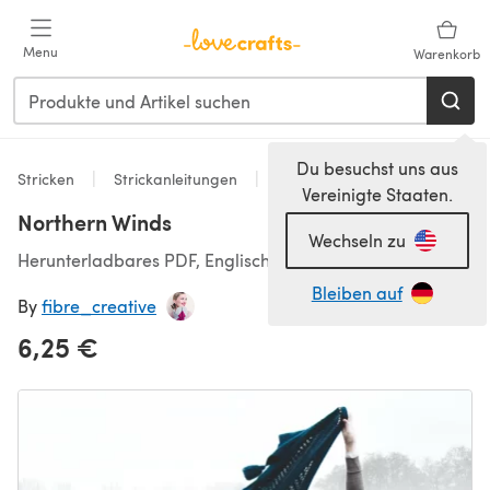
Zum Hauptinhalt springen
Menu
Warenkorb
Du besuchst uns aus
Stricken
Strickanleitungen
Accessoires
Vereinigte Staaten.
Northern Winds
Wechseln zu
Herunterladbares PDF, Englisch
Bleiben auf
By
fibre_creative
6,25 €