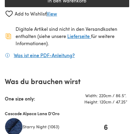
In den Warenkorb
Add to Wishlist
View
Digitale Artikel sind nicht in den Versandkosten
(öffnet sich in ein
enthalten (siehe unsere
Lieferseite
für weitere
Informationen).
Was ist eine PDF-Anleitung?
(öffnet sich in einem neuen
Was du brauchen wirst
Width: 220cm / 86.5”.
One size only:
Height: 120cm / 47.25”
Cascade Alpaca Lana D'Oro
6
Starry Night (1063)