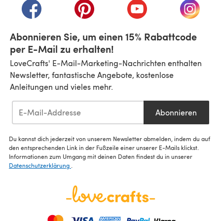
(öffnet sich in einem neuen Tab)
(öffnet sich in einem neuen Tab)
(öffnet sich in einem n
(öffnet 
Abonnieren Sie, um einen 15% Rabattcode
per E-Mail zu erhalten!
LoveCrafts' E-Mail-Marketing-Nachrichten enthalten
Newsletter, fantastische Angebote, kostenlose
Anleitungen und vieles mehr.
Abonnieren
Du kannst dich jederzeit von unserem Newsletter abmelden, indem du auf
den entsprechenden Link in der Fußzeile einer unserer E-Mails klickst.
Informationen zum Umgang mit deinen Daten findest du in unserer
Datenschutzerklärung
.