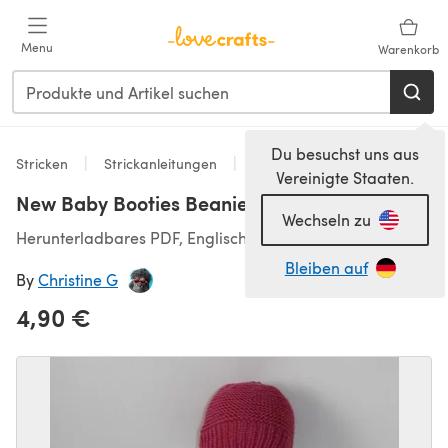
Zum Hauptinhalt springen
Menu
Warenkorb
Du besuchst uns aus
Stricken
Strickanleitungen
Mittens
Vereinigte Staaten.
New Baby Booties Beanie and Mittens Set
Wechseln zu
Herunterladbares PDF, Englisch
Bleiben auf
By
Christine G
4,90 €