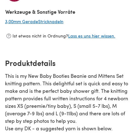
(öffnet sich in einem neuen Tab)
Werkzeuge & Sonstige Vorräte
3,00mm GeradeStricknadeln
(öffnet sich in einem neuen Tab)
Ist etwas nicht in Ordnung?
Lass es uns hier wissen.
Produktdetails
This is my New Baby Booties Beanie and Mittens Set
knitting pattern. This delightful set is quick and easy to
make and is the perfect baby shower gift. The knitting
pattern provides full written instructions for 4 newborn
sizes XS (preemie/tiny baby), S (small 5-7 lbs), M
(average 7-9 lbs) and L (9-11lbs) and there are lots of
step by step photos to help you.
Use any DK - a suggested yarn is shown below.