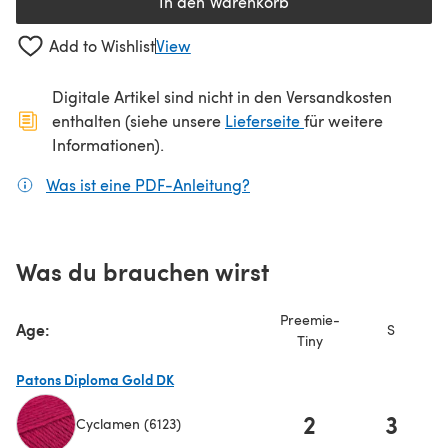
In den Warenkorb
Add to Wishlist
View
Digitale Artikel sind nicht in den Versandkosten
(öffnet sich in ein
enthalten (siehe unsere
Lieferseite
für weitere
Informationen).
Was ist eine PDF-Anleitung?
(öffnet sich in einem neuen
Was du brauchen wirst
Preemie-
Age:
S
Tiny
Patons Diploma Gold DK
2
3
Cyclamen (6123)