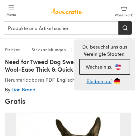
Zum Hauptinhalt springen
Menu
Warenkorb
Du besuchst uns aus
Stricken
Strickanleitungen
Pet Clothing
Vereinigte Staaten.
Need for Tweed Dog Sweater Lion Brand
Wechseln zu
Wool-Ease Thick & Quick - 60539
Herunterladbares PDF, Englisch
Bleiben auf
By
Lion Brand
Gratis