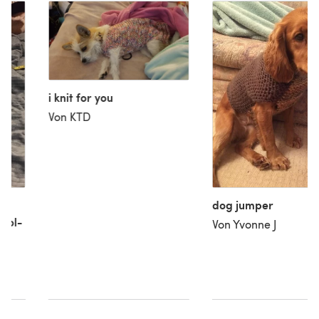
i knit for you
Von KTD
dog jumper
ool-
Von Yvonne J