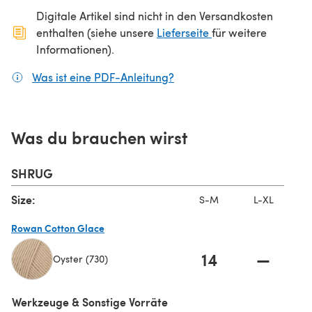
Digitale Artikel sind nicht in den Versandkosten
(öffnet sich in ein
enthalten (siehe unsere
Lieferseite
für weitere
Informationen).
Was ist eine PDF-Anleitung?
(öffnet sich in einem neuen
Was du brauchen wirst
SHRUG
Size:
S-M
L-XL
Rowan Cotton Glace
14
—
Oyster (730)
(öffnet sich in einem neuen Tab)
Werkzeuge & Sonstige Vorräte