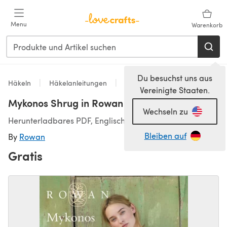
Zum Hauptinhalt springen
Menu
Warenkorb
Du besuchst uns aus
Häkeln
Häkelanleitungen
Boleros
Vereinigte Staaten.
Mykonos Shrug in Rowan Cotton Glace
Wechseln zu
Herunterladbares PDF, Englisch
Bleiben auf
By
Rowan
Gratis