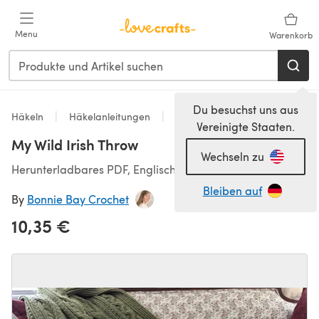
Zum Hauptinhalt springen
Menu
Warenkorb
Du besuchst uns aus
Häkeln
Häkelanleitungen
Homeware
Vereinigte Staaten.
My Wild Irish Throw
Wechseln zu
Herunterladbares PDF, Englisch
Bleiben auf
By
Bonnie Bay Crochet
10,35 €