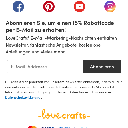
(öffnet sich in einem neuen Tab)
(öffnet sich in einem neuen Tab)
(öffnet sich in einem n
(öffnet 
Abonnieren Sie, um einen 15% Rabattcode
per E-Mail zu erhalten!
LoveCrafts' E-Mail-Marketing-Nachrichten enthalten
Newsletter, fantastische Angebote, kostenlose
Anleitungen und vieles mehr.
Abonnieren
Du kannst dich jederzeit von unserem Newsletter abmelden, indem du auf
den entsprechenden Link in der Fußzeile einer unserer E-Mails klickst.
Informationen zum Umgang mit deinen Daten findest du in unserer
Datenschutzerklärung
.