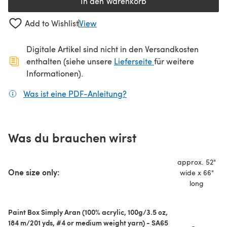
In den Warenkorb
Add to Wishlist
View
Digitale Artikel sind nicht in den Versandkosten
(öffnet sich in ein
enthalten (siehe unsere
Lieferseite
für weitere
Informationen).
Was ist eine PDF-Anleitung?
(öffnet sich in einem neuen
Was du brauchen wirst
approx. 52"
One size only:
wide x 66"
long
Paint Box Simply Aran (100% acrylic, 100g/3.5 oz,
184 m/201 yds, #4 or medium weight yarn) - SA65