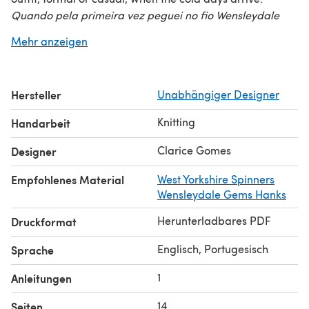
Quando pela primeira vez peguei no fio Wensleydale
Gems senti que tinha de criar um modelo que fizesse jus
Mehr anzeigen
à sua beleza, evidenciando o halo e brilho que o
caracterizam. O resultado foi um xaile trabalhado de
ponta a ponta, numa sóbria conjugação de folhas
Hersteller
Unabhängiger Designer
rendadas e torcidos a complementar um corpo
trabalhado em meia. Leve e sumptuoso, a delicadeza do
Knitting
Handarbeit
resultado final adequa-o a ser utilizado em todas as
ocasiões fazendo dele um acessório favorito para a
Clarice Gomes
Designer
próxima estação.
Empfohlenes Material
West Yorkshire Spinners
Wensleydale Gems Hanks
Herunterladbares PDF
Druckformat
Englisch, Portugesisch
Sprache
1
Anleitungen
14
Seiten