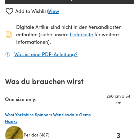
(öffnet sich in einem neuen Tab
Add to Wishlist
View
Digitale Artikel sind nicht in den Versandkosten
(öffnet sich in ein
enthalten (siehe unsere
Lieferseite
für weitere
Informationen).
Was ist eine PDF-Anleitung?
(öffnet sich in einem neuen
Was du brauchen wirst
260 cm x 54
One size only:
cm
West Yorkshire Spinners Wensleydale Gems
Hanks
3
Peridot (487)