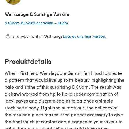
(öffnet sich in einem neuen Tab)
Werkzeuge & Sonstige Vorräte
4,00mm Rundstricknadeln – 60cm
(öffnet sich in einem neuen Tab)
Ist etwas nicht in Ordnung?
Lass es uns hier wissen.
Produktdetails
When I first held Wensleydale Gems I felt I had to create
a pattern that would live up to its beauty, highlighting the
halo and shine of this surprising DK yarn. The result was
a shawl worked from tip to tip, a sober combination of
lacy leaves and discrete cables to balance a simple
stockinette body. Light and sumptuous, the delicacy of
the resulting piece makes it the perfect accessory to give
the final touch of comfort and elegance to your favourite
outfit, formal or casual, when the cold days arrive.