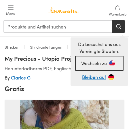
Zum Hauptinhalt springen
Menu
Warenkorb
Du besuchst uns aus
Stricken
Strickanleitungen
Accessoires
Vereinigte Staaten.
My Precious - Utopia Project 1st Edition
Wechseln zu
Herunterladbares PDF, Englisch, Portugesisch
Bleiben auf
By
Clarice G
Gratis