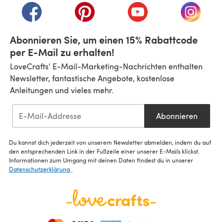
(öffnet sich in einem neuen Tab)
(öffnet sich in einem neuen Tab)
(öffnet sich in einem n
(öffnet 
Abonnieren Sie, um einen 15% Rabattcode
per E-Mail zu erhalten!
LoveCrafts' E-Mail-Marketing-Nachrichten enthalten
Newsletter, fantastische Angebote, kostenlose
Anleitungen und vieles mehr.
Abonnieren
Du kannst dich jederzeit von unserem Newsletter abmelden, indem du auf
den entsprechenden Link in der Fußzeile einer unserer E-Mails klickst.
Informationen zum Umgang mit deinen Daten findest du in unserer
Datenschutzerklärung
.