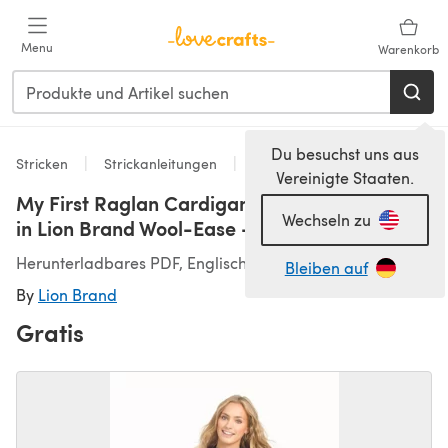
Zum Hauptinhalt springen
Menu
Warenkorb
Du besuchst uns aus
Stricken
Strickanleitungen
Strickjacken
Vereinigte Staaten.
My First Raglan Cardigan, Collared Variation
Wechseln zu
in Lion Brand Wool-Ease - L32216C
Herunterladbares PDF, Englisch
Bleiben auf
By
Lion Brand
Gratis