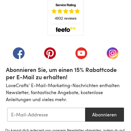
(öffnet sich in einem neuen Tab)
(öffnet sich in einem neuen Tab)
(öffnet sich in einem neuen Tab)
(öffnet sich in einem n
(öffnet 
Abonnieren Sie, um einen 15% Rabattcode
per E-Mail zu erhalten!
LoveCrafts' E-Mail-Marketing-Nachrichten enthalten
Newsletter, fantastische Angebote, kostenlose
Anleitungen und vieles mehr.
Abonnieren
Du kannst dich jederzeit von unserem Newsletter abmelden, indem du auf