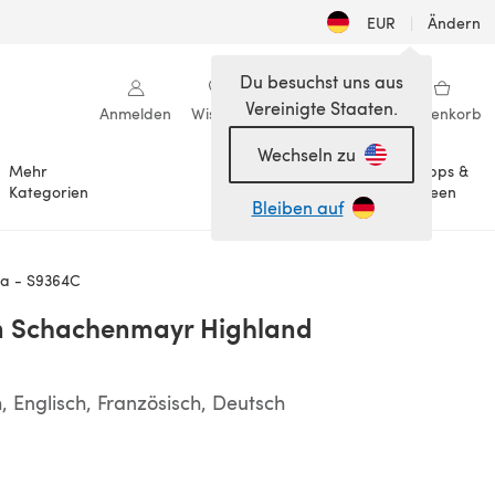
EUR
|
Ändern
Du besuchst uns aus
Vereinigte Staaten.
Anmelden
Wishlist
Meine Bibliothek
Warenkorb
Wechseln zu
Mehr
Tipps &
Anlässe
Kategorien
Ideen
Bleiben auf
ca - S9364C
in Schachenmayr Highland
 Englisch, Französisch, Deutsch