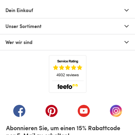
Dein Einkauf
Unser Sortiment
Wer wir sind
(öffnet sich in einem neuen Tab)
(öffnet sich in einem neuen Tab)
(öffnet sich in einem neuen Tab)
(öffnet sich in einem n
(öffnet 
Abonnieren Sie, um einen 15% Rabattcode