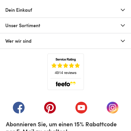
Dein Einkauf
Unser Sortiment
Wer wir sind
(öffnet sich in einem neuen Tab)
(öffnet sich in einem neuen Tab)
(öffnet sich in einem neuen Tab)
(öffnet sich in einem n
(öffnet 
Abonnieren Sie, um einen 15% Rabattcode