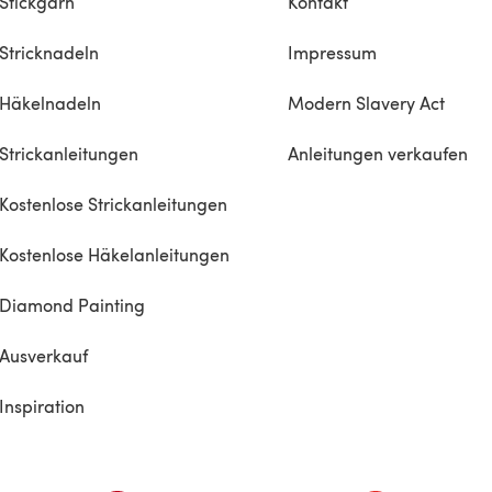
nd is
Stickgarn
Kontakt
tten
Stricknadeln
Impressum
ded to
t of
Häkelnadeln
Modern Slavery Act
he
Strickanleitungen
Anleitungen verkaufen
Kostenlose Strickanleitungen
Kostenlose Häkelanleitungen
Diamond Painting
Ausverkauf
Inspiration