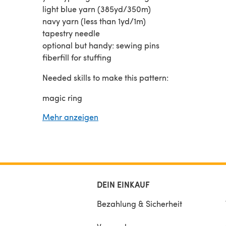
light blue yarn (385yd/350m)
navy yarn (less than 1yd/1m)
tapestry needle
optional but handy: sewing pins
fiberfill for stuffing
Needed skills to make this pattern:
magic ring
chain stitches
Mehr anzeigen
slip stitches
single crochet
double crochet
half double crochet
increasing and decreasing
basic embroidery skills
DEIN EINKAUF
basic sewing skills
Bezahlung & Sicherheit
Skill level: advanced beginner