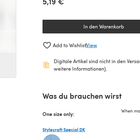
5,19 €
In den Warenkorb
Add to Wishlist
View
Digitale Artikel sind nicht in den Ver
weitere Informationen).
Was du brauchen wirst
When mad
One size only:
Stylecraft Special DK