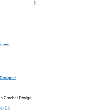
1
Tab)
wissen.
Designer
n Crochet Design
ial DK