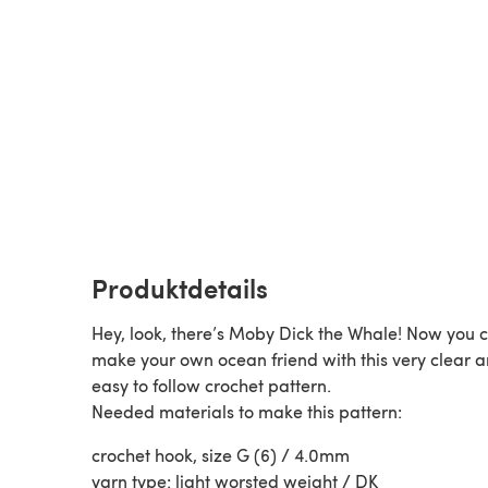
Produktdetails
Hey, look, there’s Moby Dick the Whale! Now you 
make your own ocean friend with this very clear 
easy to follow crochet pattern.
Needed materials to make this pattern:
crochet hook, size G (6) / 4.0mm
yarn type: light worsted weight / DK