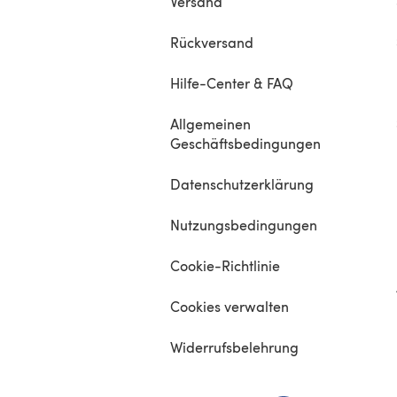
The pattern is written in US crochet terminology a
Versand
available in English. The pattern description is wri
Rückversand
using abbreviations; there’s an extensive list inclu
explain all abbreviations used. There are also a lo
Hilfe-Center & FAQ
detailed pictures included to guide you through t
pattern.
Allgemeinen
Geschäftsbedingungen
Datenschutzerklärung
Nutzungsbedingungen
Cookie-Richtlinie
Cookies verwalten
Widerrufsbelehrung