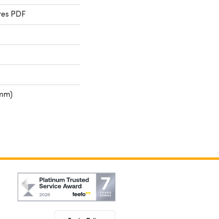
res PDF
 mm)