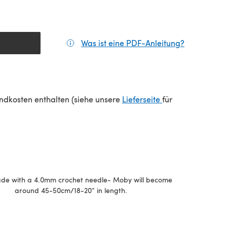
Was ist eine PDF-Anleitung?
(öffnet sic
(öffnet sich in e
sandkosten enthalten (siehe unsere
Lieferseite
für
e with a 4.0mm crochet needle- Moby will become
around 45-50cm/18-20” in length.