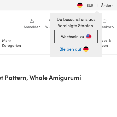
EUR
|
Ändern
Du besuchst uns aus
Vereinigte Staaten.
Anmelden
Wishlist
Meine Bibliothek
Warenkorb
Wechseln zu
Mehr
Tipps &
Anlässe
Kategorien
Ideen
Bleiben auf
t Pattern, Whale Amigurumi