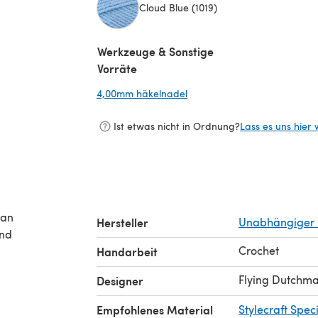
Cloud Blue (1019)
(öffnet sich in einem neuen Tab)
Werkzeuge & Sonstige
Vorräte
4,00mm häkelnadel
(öffnet sich in einem neuen 
Ist etwas nicht in Ordnung?
Lass es uns hier 
can
Hersteller
Unabhängiger 
and
Crochet
Handarbeit
Flying Dutchma
Designer
Empfohlenes Material
Stylecraft Spec