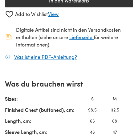
In den Warenkorb
Add to Wishlist
View
Digitale Artikel sind nicht in den Versandkosten
(öffnet sich in ein
enthalten (siehe unsere
Lieferseite
für weitere
Informationen).
Was ist eine PDF-Anleitung?
(öffnet sich in einem neuen
Was du brauchen wirst
Sizes:
S
M
L
Finished Chest (buttoned), cm:
98.5
112.5
12
Length, cm:
66
68
6
Sleeve Length, cm:
46
47
5