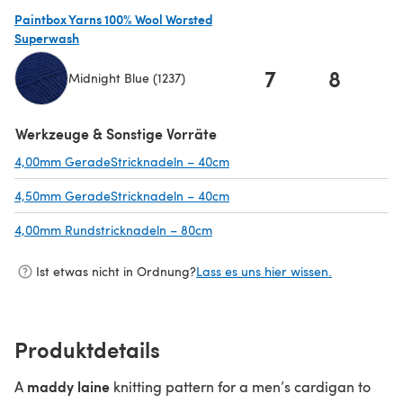
Paintbox Yarns 100% Wool Worsted
Superwash
7
8
Midnight Blue (1237)
(öffnet sich in einem neuen Tab)
Werkzeuge & Sonstige Vorräte
4,00mm GeradeStricknadeln – 40cm
(öffnet sich in einem neuen T
4,50mm GeradeStricknadeln – 40cm
(öffnet sich in einem neuen T
4,00mm Rundstricknadeln – 80cm
(öffnet sich in einem neuen Tab)
Ist etwas nicht in Ordnung?
Lass es uns hier wissen.
Produktdetails
maddy laine
A
knitting pattern for a men’s cardigan to