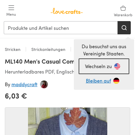
Zum Hauptinhalt springen
Menu
Warenkorb
Du besuchst uns aus
Stricken
Strickanleitungen
Strickjacken
Vereinigte Staaten.
ML140 Men's Casual Comfort
Wechseln zu
Herunterladbares PDF, Englisch
Bleiben auf
By
maddycraft
6,03 €