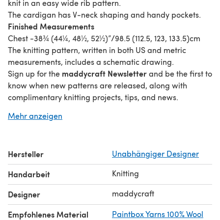
knit in an easy wide rib pattern.
The cardigan has V-neck shaping and handy pockets.
Finished Measurements
Chest -38¾ (44¼, 48½, 52½)”/98.5 (112.5, 123, 133.5)cm
The knitting pattern, written in both US and metric
measurements, includes a schematic drawing.
maddycraft Newsletter
Sign up for the
and be the first to
know when new patterns are released, along with
complimentary knitting projects, tips, and news.
Alternate Yarn Choices
Mehr anzeigen
Brown Sheep Nature Spun - **Blue Fog (N133) - 7, 8, 8, 9
Cascade 220 Superwash - Colonial Blue Heather (904) -
7, 8, 8, 9
Hersteller
Unabhängiger Designer
Patons Classic Wool Worsted - **Navy (77110) - 7, 8, 8, 9
Knitting
Handarbeit
maddycraft
Designer
Empfohlenes Material
Paintbox Yarns 100% Wool