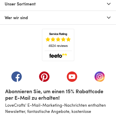
Unser Sortiment
Wer wir sind
(öffnet sich in einem neuen Tab)
(öffnet sich in einem neuen Tab)
(öffnet sich in einem neuen Tab)
(öffnet sich in einem n
(öffnet 
Abonnieren Sie, um einen 15% Rabattcode
per E-Mail zu erhalten!
LoveCrafts' E-Mail-Marketing-Nachrichten enthalten
Newsletter, fantastische Angebote, kostenlose