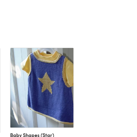
Santa & Rudolph Jumpe
Von Carol H
Baby Shapes (Star)