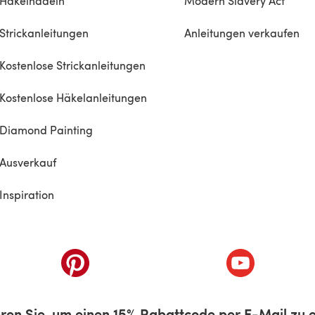
Häkelnadeln
Modern Slavery Act
Strickanleitungen
Anleitungen verkaufen
Kostenlose Strickanleitungen
Kostenlose Häkelanleitungen
Diamond Painting
Ausverkauf
Inspiration
inem neuen Tab)
(öffnet sich in einem neuen Tab)
(öffnet sich i
ren Sie, um einen 15% Rabattcode per E-Mail zu e