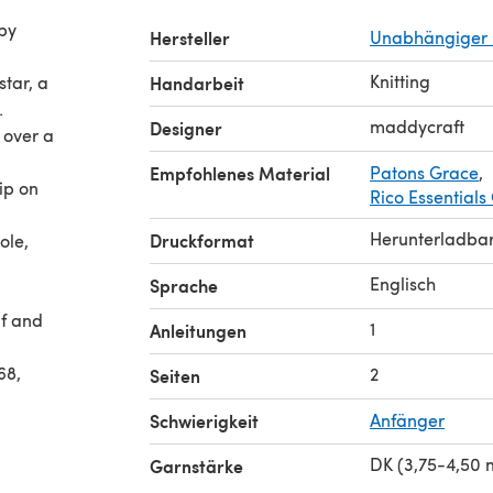
aby
Hersteller
Unabhängiger 
Knitting
star, a
Handarbeit
.
maddycraft
Designer
 over a
Empfohlenes Material
Patons Grace
,
ip on
Rico Essentials
Herunterladba
Druckformat
ole,
Englisch
Sprache
if and
1
Anleitungen
68,
2
Seiten
Schwierigkeit
Anfänger
DK (3,75-4,50
Garnstärke
first to