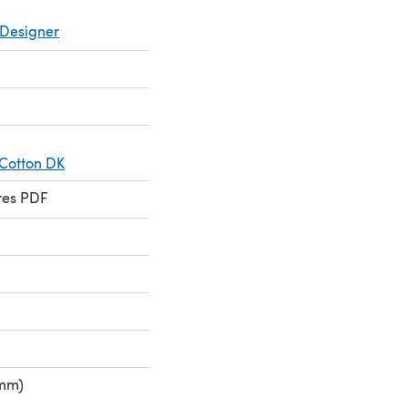
Designer
 Cotton DK
res PDF
 mm)