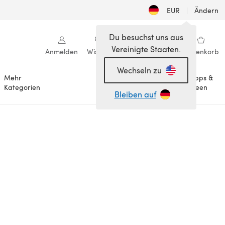
EUR
|
Ändern
Du besuchst uns aus
Vereinigte Staaten.
Anmelden
Wishlist
Meine Bibliothek
Warenkorb
Wechseln zu
Mehr
Tipps &
Anlässe
Kategorien
Ideen
Bleiben auf