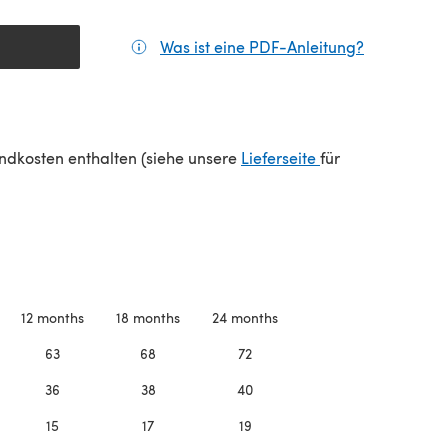
Was ist eine PDF-Anleitung?
(öffnet sic
(öffnet sich in e
sandkosten enthalten (siehe unsere
Lieferseite
für
12 months
18 months
24 months
63
68
72
36
38
40
15
17
19