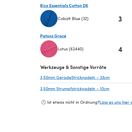
Rico Essentials Cotton DK
3
Cobalt Blue (32)
(öffnet sich in einem neuen Tab)
Patons Grace
4
Lotus (62440)
(öffnet sich in einem neuen Tab)
Werkzeuge & Sonstige Vorräte
3,50mm GeradeStricknadeln – 33cm
(öffnet sic
3,50mm Strumpfstricknadeln – 10cm
(öffnet sic
Ist etwas nicht in Ordnung?
Lass es uns hier 