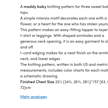
maddy baby
A
knitting pattern for three sweet b
tops.
A simple intarsia motif decorates each one with a 
flower, or a heart for the one who has stolen yours
This pattern makes an easy-fitting topper to layer
t-shirt or leggings. With shaped armholes and a
generous neck opening, it is an easy garment to sl
and off.
I-cord edging makes for a neat finish on the armh
neck, and lower edges.
The knitting pattern, written in both US and metric
measurements, includes color charts for each mot
a schematic drawing.
Finished Chest Size
22½ (24¾, 26¾, 28½)”/57 (63, 
72)cm
Alternate Yarn Suggestion
Mehr anzeigen
Paintbox Yarns/Cotton DK - 3 (3, 3, 3) balls
maddycraft Newsletter
Sign up for the
and be the 