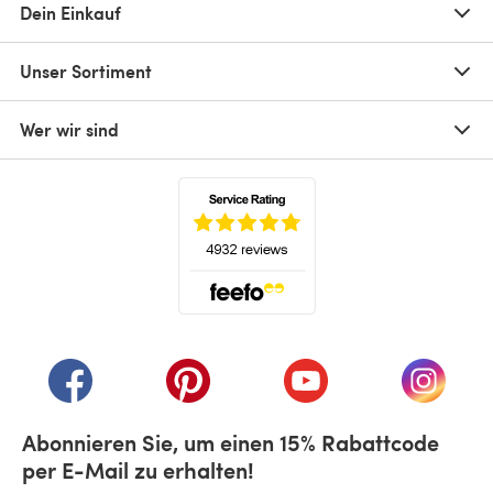
Dein Einkauf
Unser Sortiment
Wer wir sind
(öffnet sich in einem neuen Tab)
(öffnet sich in einem neuen Tab)
(öffnet sich in einem neuen Tab)
(öffnet sich in einem n
(öffnet 
Abonnieren Sie, um einen 15% Rabattcode
per E-Mail zu erhalten!