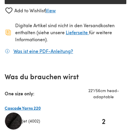
Add to Wishlist
View
Digitale Artikel sind nicht in den Versandkosten
(öffnet sich in ein
enthalten (siehe unsere
Lieferseite
für weitere
Informationen).
Was ist eine PDF-Anleitung?
(öffnet sich in einem neuen
Was du brauchen wirst
22"/56cm head-
One size only:
adaptable
Cascade Yarns 220
2
Jet (4002)