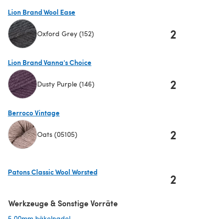
(öffnet sich in einem neuen Tab)
Lion Brand Wool Ease
2
Oxford Grey (152)
(öffnet sich in einem neuen Tab)
Lion Brand Vanna's Choice
2
Dusty Purple (146)
(öffnet sich in einem neuen Tab)
Berroco Vintage
2
Oats (05105)
(öffnet sich in einem neuen Tab)
Patons Classic Wool Worsted
2
(öffnet sich in einem neuen Tab)
Werkzeuge & Sonstige Vorräte
5,00mm häkelnadel
(öffnet sich in einem neuen Tab)