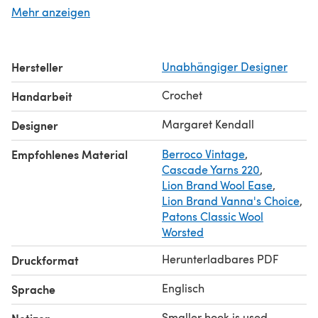
with an adjustable loop, Chainless Double Crochet
Mehr anzeigen
Suggested yarns:
Cascade 220, Malabrigo Rios, Berroco
Vintage, Lion Brand Wool-ease, Lion Brand Vanna's
Choice.
Hersteller
Unabhängiger Designer
Crochet
Handarbeit
Margaret Kendall
Designer
Empfohlenes Material
Berroco Vintage
,
Cascade Yarns 220
,
Lion Brand Wool Ease
,
Lion Brand Vanna's Choice
,
Patons Classic Wool
Worsted
Herunterladbares PDF
Druckformat
Englisch
Sprache
Smaller hook is used