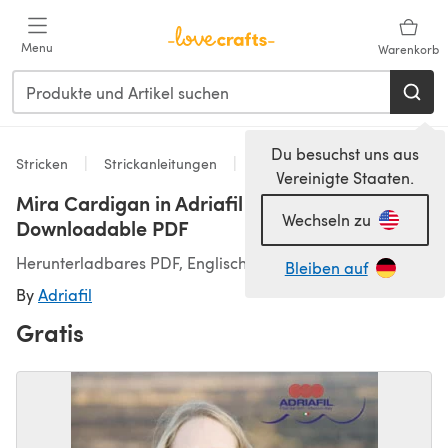
Zum Hauptinhalt springen
Menu
Warenkorb
Du besuchst uns aus
Stricken
Strickanleitungen
Strickjacken
Vereinigte Staaten.
Mira Cardigan in Adriafil Monello Lux -
Wechseln zu
Downloadable PDF
Herunterladbares PDF, Englisch
Bleiben auf
By
Adriafil
Gratis