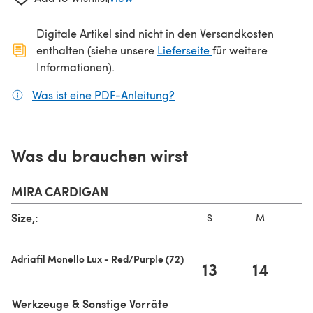
Digitale Artikel sind nicht in den Versandkosten
(öffnet sich in ein
enthalten (siehe unsere
Lieferseite
für weitere
Informationen).
Was ist eine PDF-Anleitung?
(öffnet sich in einem neuen
Was du brauchen wirst
MIRA CARDIGAN
Size,:
S
M
Adriafil Monello Lux - Red/Purple (72)
13
14
Werkzeuge & Sonstige Vorräte