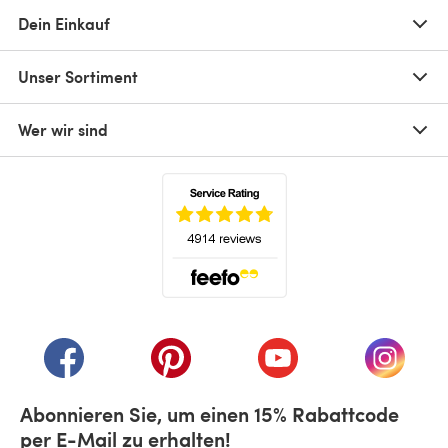
Dein Einkauf
Unser Sortiment
Wer wir sind
(öffnet sich in einem neuen Tab)
(öffnet sich in einem neuen Tab)
(öffnet sich in einem neuen Tab)
(öffnet sich in einem n
(öffnet 
Abonnieren Sie, um einen 15% Rabattcode
per E-Mail zu erhalten!