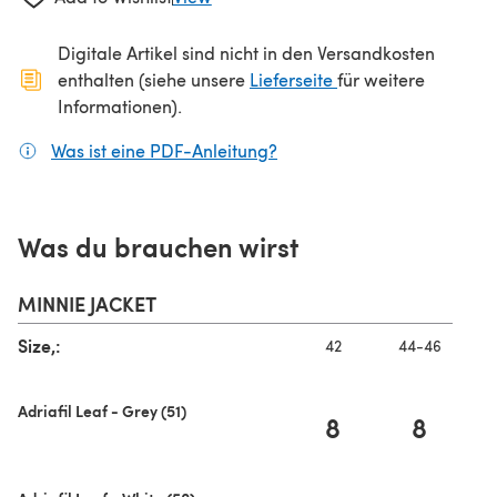
Digitale Artikel sind nicht in den Versandkosten
(öffnet sich in ein
enthalten (siehe unsere
Lieferseite
für weitere
Informationen).
Was ist eine PDF-Anleitung?
(öffnet sich in einem neuen
Was du brauchen wirst
MINNIE JACKET
Size,:
42
44-46
Adriafil Leaf - Grey (51)
8
8