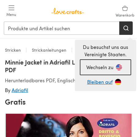
Zum Hauptinhalt springen
Menu
Warenkorb
Du besuchst uns aus
Stricken
Strickanleitungen
Jacken
Vereinigte Staaten.
Minnie Jacket in Adriafil Leaf - Downloadable
Wechseln zu
PDF
Herunterladbares PDF, Englisch
Bleiben auf
By
Adriafil
Gratis