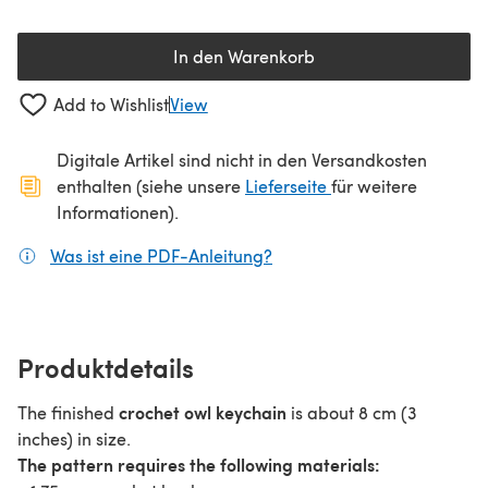
In den Warenkorb
Add to Wishlist
View
Digitale Artikel sind nicht in den Versandkosten
(öffnet sich in ein
enthalten (siehe unsere
Lieferseite
für weitere
Informationen).
Was ist eine PDF-Anleitung?
(öffnet sich in einem neuen
Produktdetails
crochet owl keychain
The finished
is about 8 cm (3
inches) in size.
The pattern requires the following materials: