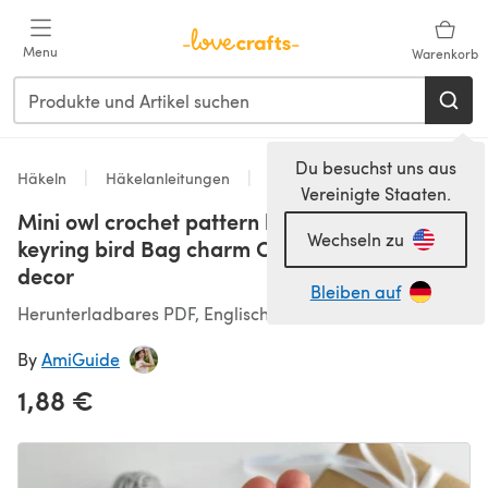
Zum Hauptinhalt springen
Menu
Warenkorb
Du besuchst uns aus
Häkeln
Häkelanleitungen
Spielzeug
Vereinigte Staaten.
Mini owl crochet pattern keychain Amigurumi
Wechseln zu
keyring bird Bag charm Car mirror hanging
decor
Bleiben auf
Herunterladbares PDF, Englisch
By
AmiGuide
1,88 €