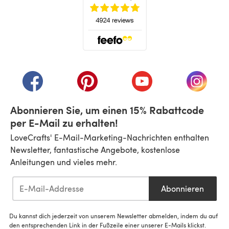
(öffnet sich in einem neuen Tab)
(öffnet sich in einem neuen Tab)
(öffnet sich in einem neuen Tab)
(öffnet sich in einem n
(öffnet 
Abonnieren Sie, um einen 15% Rabattcode
per E-Mail zu erhalten!
LoveCrafts' E-Mail-Marketing-Nachrichten enthalten
Newsletter, fantastische Angebote, kostenlose
Anleitungen und vieles mehr.
Abonnieren
Du kannst dich jederzeit von unserem Newsletter abmelden, indem du auf
den entsprechenden Link in der Fußzeile einer unserer E-Mails klickst.