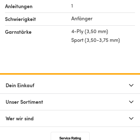
1
Feel free to contact me if you have any questions
Anleitungen
regarding this template. I will do my best to help you.
Anfänger
Schwierigkeit
4-Ply (3,50 mm)
Garnstärke
Sport (3,50-3,75 mm)
Dein Einkauf
Unser Sortiment
Wer wir sind