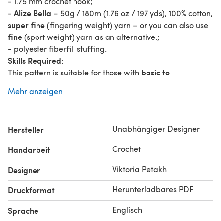
- 1.75 mm crochet hook;
Alize Bella
-
– 50g / 180m (1.76 oz / 197 yds), 100% cotton,
super fine
(fingering weight) yarn – or you can also use
fine
(sport weight) yarn as an alternative.;
- polyester fiberfill stuffing.
Skills Required:
basic to
This pattern is suitable for those with
intermediate
crochet and amigurumi skills. You should
Mehr anzeigen
be familiar with the following techniques:
Magic ring (MR)
Chain stitch (ch)
Unabhängiger Designer
Hersteller
Slip stitch (sl st)
Crochet
Handarbeit
Single crochet (sc)
Increase (inc)
Viktoria Petakh
Designer
Decrease (dec)
Herunterladbares PDF
Druckformat
Please respect me as the designer and author of this
Do not publish, distribute, or sell this pattern
pattern.
in
Englisch
Sprache
whole or in part.