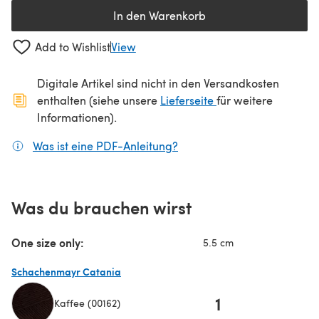
In den Warenkorb
Add to Wishlist
View
Digitale Artikel sind nicht in den Versandkosten
(öffnet sich in ein
enthalten (siehe unsere
Lieferseite
für weitere
Informationen).
Was ist eine PDF-Anleitung?
(öffnet sich in einem neuen
Was du brauchen wirst
One size only:
5.5 cm
Schachenmayr Catania
1
Kaffee (00162)