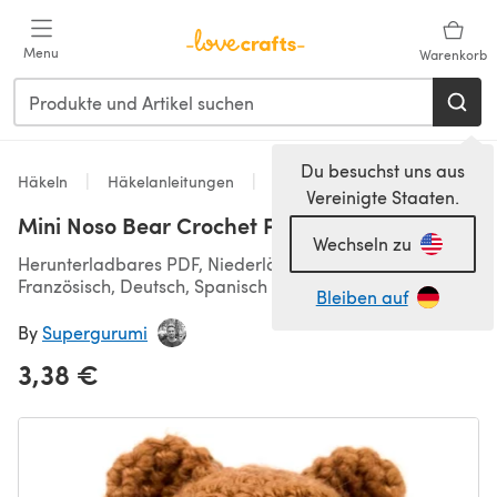
Zum Hauptinhalt springen
Menu
Warenkorb
Du besuchst uns aus
Häkeln
Häkelanleitungen
Spielzeug
Vereinigte Staaten.
Mini Noso Bear Crochet Pattern
Wechseln zu
Herunterladbares PDF, Niederländisch, Englisch,
Französisch, Deutsch, Spanisch
Bleiben auf
By
Supergurumi
3,38 €