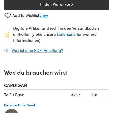
In den Warenkorb
Add to Wishlist
View
Digitale Artikel sind nicht in den Versandkosten
(öffnet sich in ein
enthalten (siehe unsere
Lieferseite
für weitere
Informationen).
Was ist eine PDF-Anleitung?
(öffnet sich in einem neuen
Was du brauchen wirst
CARDIGAN
To Fit Bust:
33.5in
35in
40
Berroco Ultra Wool