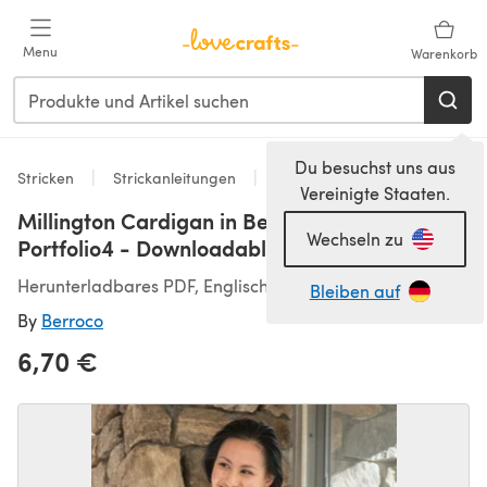
Zum Hauptinhalt springen
Menu
Warenkorb
Du besuchst uns aus
Stricken
Strickanleitungen
Strickjacken
Vereinigte Staaten.
Millington Cardigan in Berroco Ultra Wool -
Wechseln zu
Portfolio4 - Downloadable PDF
Herunterladbares PDF, Englisch
Bleiben auf
By
Berroco
6,70 €