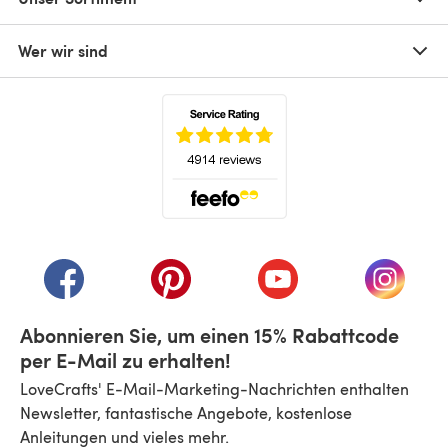
Wer wir sind
(öffnet sich in einem neuen Tab)
(öffnet sich in einem neuen Tab)
(öffnet sich in einem neuen Tab)
(öffnet sich in einem n
(öffnet 
Abonnieren Sie, um einen 15% Rabattcode
per E-Mail zu erhalten!
LoveCrafts' E-Mail-Marketing-Nachrichten enthalten
Newsletter, fantastische Angebote, kostenlose
Anleitungen und vieles mehr.